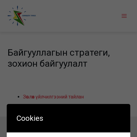
Skip
to
Mai
content
Men
Байгууллагын стратеги,
зохион байгуулалт
Зөвлөх үйлчилгээний тайлан
Cookies