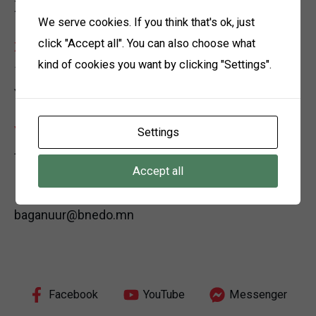
Холбоо барих
We serve cookies. If you think that's ok, just
click "Accept all". You can also choose what
Хаяг
kind of cookies you want by clicking "Settings".
12150 Улаанбаатар хот, Багануур дүүрэг, 3-р хороо,
Үйлдвэрийн хэсэг, Өөрийн байр
Утас
Settings
+976 7021-0167
Accept all
Имейл
baganuur@bnedo.mn
Facebook
YouTube
Messenger