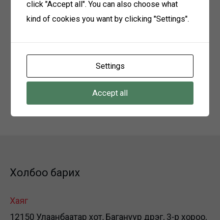
click "Accept all". You can also choose what
Материал хүлээн авах
kind of cookies you want by clicking "Settings".
2023 оны 06-р сарын 10-ний өдрийг дуустал
Хаяг: Говьсүмбэр аймаг, сүмбэр сум, 2-р
Settings
баг, залуучуудын гудамж-107 БЗӨБЦТС
ТӨХК-ийн Говьсүмбэр салбар
Accept all
Холбоо барих: 91117103
Холбоо барих
Хаяг
12150 Улаанбаатар хот, Багануур дүүрэг, 3-р хороо,