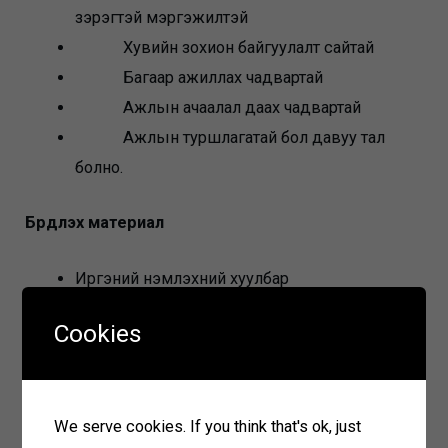
зэрэгтэй мэргэжилтэй
Хувийн зохион байгуулалт сайтай
Багаар ажиллах чадвартай
Ажлын ачаалал даах чадвартай
Ажлын туршлагатай бол давуу тал
болно.
Бүрдүүлэх материал
Иргэний үнэмлэхний хуулбар
Анкет
Cookies
Диплом болон мэргэжлийн
боловсролын гэрчилгээ хуулбар
Цээж зураг
We serve cookies. If you think that's ok, just
Ажилд орохыг хүссэн өргөдөл