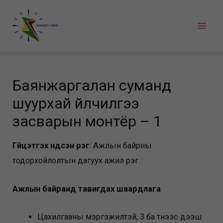
Skip
to
Mai
content
Men
Баянжаргалан суманд
шуурхай үйлчилгээ
засварын монтёр – 1
Гүйцэтгэх үндсэн үүрэг
: Ажлын байрны
тодорхойлолтын дагуух ажил үүрэг
Ажлын байранд тавигдах шаардлага
Цахилгааны мэргэжилтэй, 3 ба түүнээс дээш