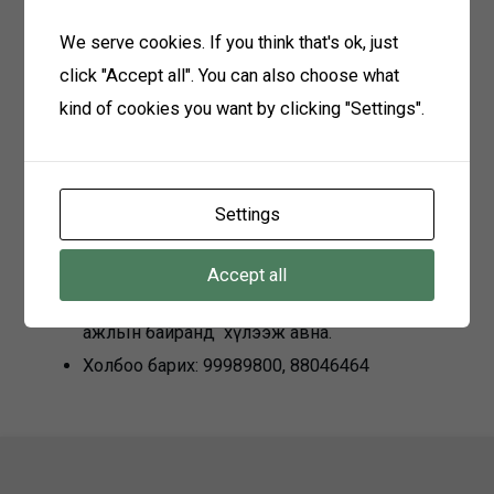
We serve cookies. If you think that's ok, just
Ажилд орохыг хүссэн гар өргөдөл
click "Accept all". You can also choose what
Анкет
kind of cookies you want by clicking "Settings".
Мэргэжлийн үнэмлэхийн хуулбар
Иргэний үнэмлэхийн хуулбар
Материал хүлээн авах
Settings
2025 оны 04 дүгээр сарын 21-ний өдрөөс 2025
Accept all
оны 04 дүгээр сарын 30-ны өдөр хүртэл өөрийн
ажлын байранд хүлээж авна.
Холбоо барих: 99989800, 88046464