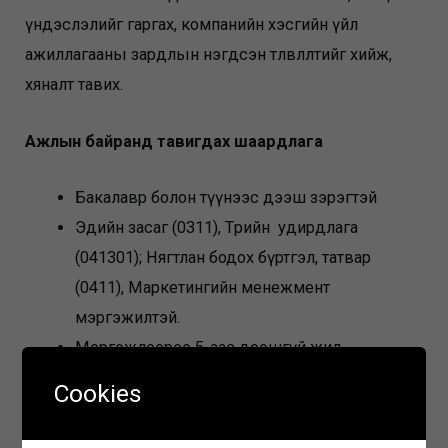
үндэслэлийг гаргах, компанийн хэсгийн үйл
ажиллагааны зардлын нэгдсэн төлөвлөлтийг хийж,
хяналт тавих.
Ажлын байранд тавигдах шаардлага
Бакалавр болон түүнээс дээш зэрэгтэй
Эдийн засаг (0311), Төрийн удирдлага
(041301); Нягтлан бодох бүртгэл, татвар
(0411), Маркетингийн менежмент
мэргэжилтэй.
Мэргэжлээрээ 5-аас доошгүй жил
ажилласан байх.
Cookies
Бүрдүүлэх материал