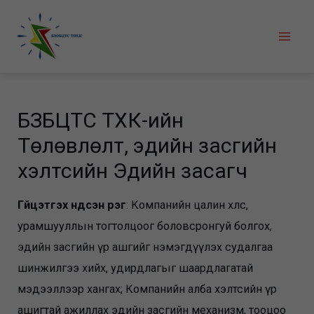
Skip
to
Mai
content
Men
БЗӨБЦТС ТӨХК-ийн
Төлөвлөлт, эдийн засгийн
хэлтсийн Эдийн засагч
Гүйцэтгэх үндсэн үүрэг
: Компанийн цалин хөлс,
урамшууллын тогтолцоог боловсронгуй болгох,
эдийн засгийн үр ашгийг нэмэгдүүлэх судалгаа
шинжилгээ хийх, удирдлагыг шаардлагатай
мэдээллээр хангах; Компанийн алба хэлтсийн үр
ашигтай ажиллах эдийн засгийн механизм, тооцоо