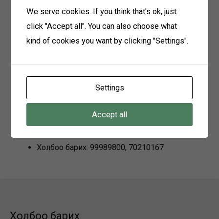
Нийгмийн даатгалын шимтгэл төлөлтийн
We serve cookies. If you think that's ok, just
лавлагаа
click "Accept all". You can also choose what
kind of cookies you want by clicking "Settings".
Материал хүлээн авах
2026 оны 01 дугаар сарын 19-ны өдрөөс
Settings
2026 оны 01 дугаар сарын 28-ны өдрийг
дуустал хугацаанд өөрийн ажлын байранд,
Accept all
эсвэл
baganuur@bnedo.mn
и-мэйл хаягаар
хүлээж авна
Холбоо барих: 99989800, 70210167
Холбоо барих