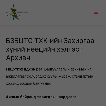
Skip
to
Mai
content
Men
БЗӨБЦТС ТӨХК-ийн Захиргаа
хүний нөөцийн хэлтэст
Архивч
Гүйцэтгэх үндсэн үүрэг
: Байгууллагын архивын үйл
ажиллагааг холбогдох хууль, журам, стандартын
хүрээнд зохион байгуулах
Ажлын байранд тавигдах шаардлага