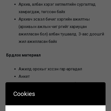
Архив, албан хэрэг хөтлөлтийн сургалтад
хамрагдаж, төгссөн байх
Архивч эсвэл бичиг хэргийн ажилтны
(архивын ажлын чиг үүргийг хариуцан
ажилласан бол) албан тушаалд 3-аас доошгүй
жил ажилласан байх
Бүрдүүлэх материал
Ажилд орохыг хүссэн гар өргөдөл
Анкет
Мэргэжлийн үнэмлэхийн хуулбар
Иргэний үнэмлэхийн хуулбар
Cookies
Архив, албан хэрэг хөтлөлтийн сургалтад
хамрагдсан гэрчилгээ, үнэмлэх