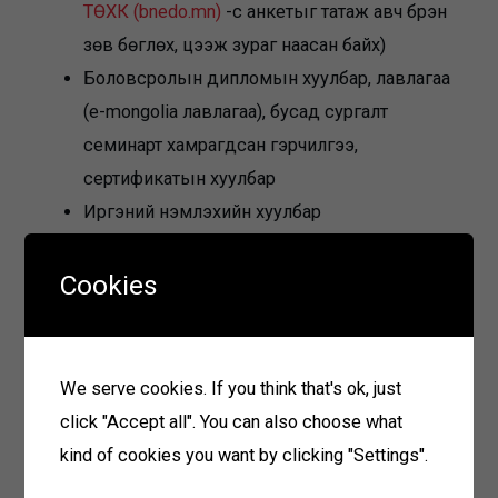
ТӨХК (bnedo.mn)
-с анкетыг татаж авч бүрэн
зөв бөглөх, цээж зураг наасан байх)
Боловсролын дипломын хуулбар, лавлагаа
(e-mongolia лавлагаа), бусад сургалт
семинарт хамрагдсан гэрчилгээ,
сертификатын хуулбар
Иргэний үнэмлэхийн хуулбар
Иргэний эрүүгийн хариуцлага хүлээж байсан
тухай тодорхойлолт (e-mongolia лавлагаа)
Cookies
Сонгон шалгаруулалтын материал хүлээн авах
хугацаа, газар:
We serve cookies. If you think that's ok, just
click "Accept all". You can also choose what
Сонгон шалгаруулалтад оролцох нэр дэвшигчдийн
kind of cookies you want by clicking "Settings".
материалыг 2024 оны 10 дугаар сарын 07-ны