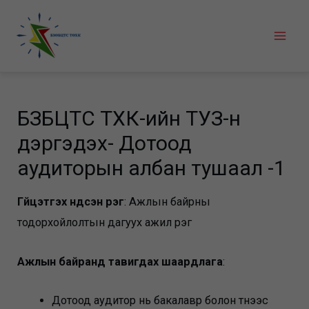
Skip
to
Mai
content
Men
БЗӨБЦТС ТӨХК-ийн ТУЗ-н
дэргэдэх- Дотоод
аудиторын албан тушаал -1
Гүйцэтгэх үндсэн үүрэг
: Ажлын байрны
тодорхойлолтын дагуух ажил үүрэг
Ажлын байранд тавигдах шаардлага
:
Дотоод аудитор нь бакалавр болон түүнээс