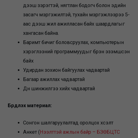
дээш зэрэгтэй, нягтлан бодогч болон эдийн
засагч мэргэжилтэй, тухайн мэргэжлээрээ 5-
аас дээш жил ажилласан байх шаардлагыг
хангасан байна.
Баримт бичиг боловсруулах, компьютерын
хэрэглээний программуудыг бүрэн эзэмшсэн
байх
Удирдан зохион байгуулах чадвартай
Багаар ажиллах чадвартай
Дүн шинжилгээ хийх чадвартай
Бүрдүүлэх материал:
Сонгон шалгаруулалтад оролцох хүсэлт
Анкет (
Нээлттэй ажлын байр – БЗӨБЦТС