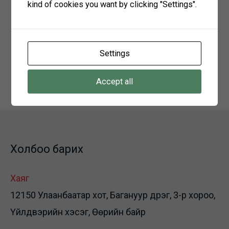
Материал хүлээн авах
kind of cookies you want by clicking "Settings".
2023 оны 12 дугаар сарын 22-ний өдрөөс
2023 оны 12 дүгээр сарын 28-ны өдөр хүртэл
Settings
өөрийн ажлын байранд хүлээж авна.
Холбоо барих: 99989800, 88046464
Accept all
Холбоо барих
Хаяг
12150 Улаанбаатар хот, Багануур дүүрэг, 3-р хороо,
Үйлдвэрийн хэсэг, Өөрийн байр