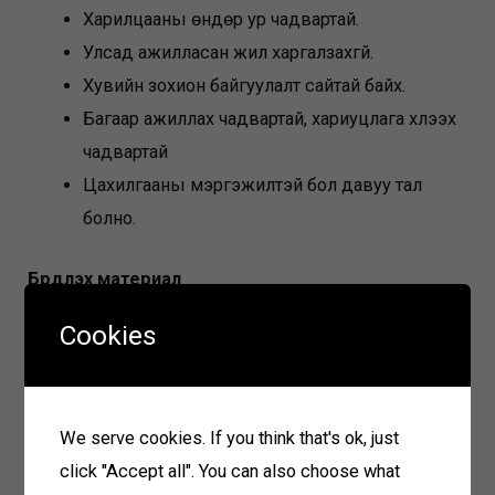
Харилцааны өндөр ур чадвартай.
Улсад ажилласан жил харгалзахгүй.
Хувийн зохион байгуулалт сайтай байх.
Багаар ажиллах чадвартай, хариуцлага хүлээх
чадвартай
Цахилгааны мэргэжилтэй бол давуу тал
болно.
Бүрдүүлэх материал
Cookies
Ажилд орохыг хүссэн гар өргөдөл
Анкет
Мэргэжлийн үнэмлэхийн хуулбар
We serve cookies. If you think that's ok, just
Иргэний үнэмлэхийн хуулбар
click "Accept all". You can also choose what