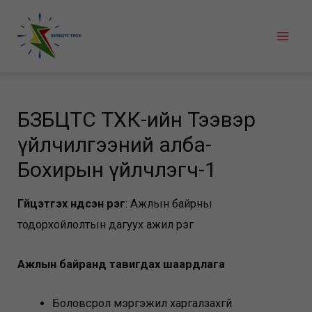
Skip
to
Mai
content
Men
БЗӨБЦТС ТӨХК-ийн Тээвэр
үйлчилгээний алба-
Бохирын үйлчлэгч-1
Гүйцэтгэх үндсэн үүрэг
: Ажлын байрны
тодорхойлолтын дагуух ажил үүрэг
Ажлын байранд тавигдах шаардлага
Боловсрол мэргэжил харгалзахгүй.