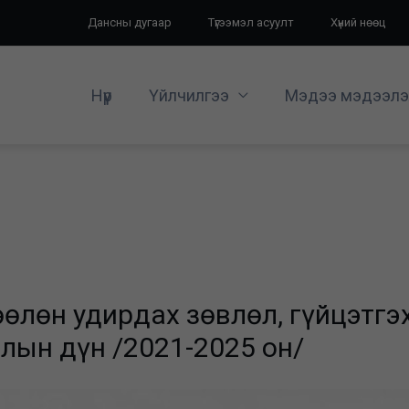
Дансны дугаар
Түгээмэл асуулт
Хүний нөөц
Нүүр
Үйлчилгээ
Мэдээ мэдээлэ
өөлөн удирдах зөвлөл, гүйцэтг
лын дүн /2021-2025 он/