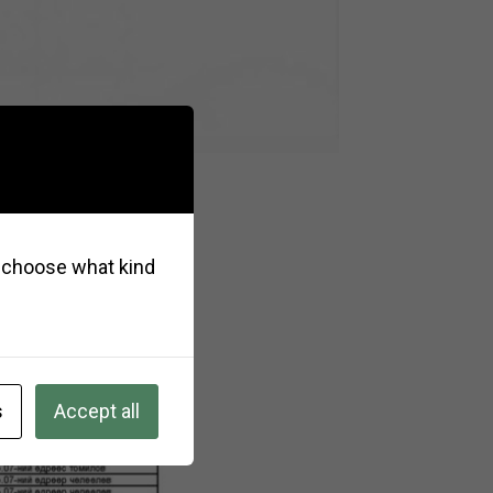
so choose what kind
s
Accept all