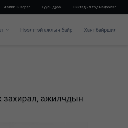
Авлигын эсрэг
Хууль дүрэм
Нийтэд ил тод мэдээлэл
л
Нээлттэй ажлын байр
Хаяг байршил
эх захирал, ажилчдын