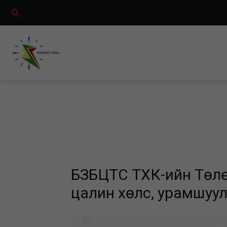
Skip
Search
to
content
БЗӨБЦТС ТӨХК-ийн Төл
цалин хөлс, урамшуул