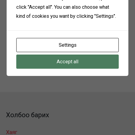
Иргэний үнэмлэхийн хуулбар
click "Accept all". You can also choose what
kind of cookies you want by clicking "Settings".
Материал хүлээн авах
2025 оны 01 дүгээр сарын 22-ны өдрөөс 2025
Settings
оны 01 дүгээр сарын 29-ны өдрийг дуустал
хугацаанд өөрийн ажлын байранд хүлээж
Accept all
авна.
Холбоо барих: 99989800, 88046464
Холбоо барих
Хаяг