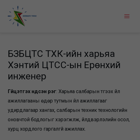
Skip
to
Mai
content
Men
БЗӨБЦТС ТӨХК-ийн харьяа
Хэнтий ЦТСС-ын Ерөнхий
инженер
Гүйцэтгэх үндсэн үүрэг
: Харьяа салбарын түгээх үйл
ажиллагааны өдөр тутмын үйл ажиллагааг
удирдлагаар хангах, салбарын техник технологийн
оновчтой бодлогыг хэрэгжүүлж, үйлдвэрлэлийн осол,
хурц хордлого гаргалгүй ажиллах.