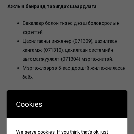
Ажлын байранд тавигдах шаардлага
Бакалавр болон түүнээс дээш боловсролын
зэрэгтэй.
Цахилгааны инженер-(071309), цахилгаан
хангамж-(071310), цахилгаан системийн
автоматжуулалт-(071304) мэргэжилтэй.
Мэргэжлээрээ 5-аас доошгүй жил ажилласан
байх.
Бүрдүүлэх материал
Cookies
Ажилд орохыг хүссэн гар өргөдөл
Анкет
Мэргэжлийн үнэмлэхийн хуулбар
We serve cookies. If you think that's ok, just