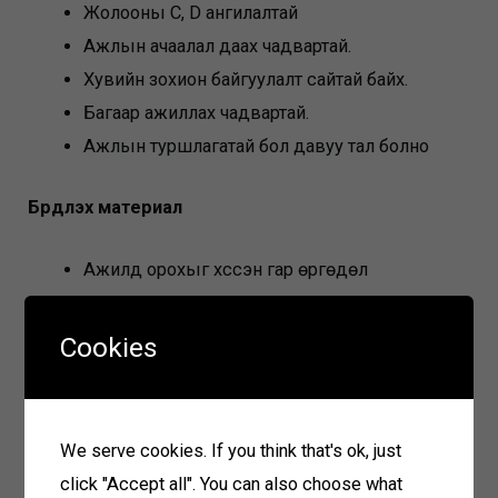
Жолооны C, D ангилалтай
Ажлын ачаалал даах чадвартай.
Хувийн зохион байгуулалт сайтай байх.
Багаар ажиллах чадвартай.
Ажлын туршлагатай бол давуу тал болно
Бүрдүүлэх материал
Ажилд орохыг хүссэн гар өргөдөл
Анкет
Боловсрол диплом, мэргэжлийн үнэмлэхийн
Cookies
хуулбар
Иргэний үнэмлэхийн хуулбар
Цээж зураг
We serve cookies. If you think that's ok, just
click "Accept all". You can also choose what
Материал хүлээн авах