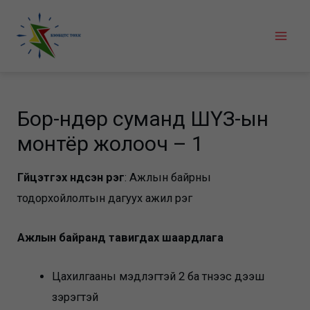
Skip
to
Mai
content
Men
Бор-Өндөр суманд ШҮЗ-ын
монтёр жолооч – 1
Гүйцэтгэх үндсэн үүрэг
: Ажлын байрны
тодорхойлолтын дагуух ажил үүрэг
Ажлын байранд тавигдах шаардлага
Цахилгааны мэдлэгтэй 2 ба түүнээс дээш
зэрэгтэй