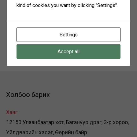
kind of cookies you want by clicking "Settings".
2025 оны 01 дүгээр сарын 31-ны өдөр хүртэл
Холбоо барих: 91117103
Settings
Хаяг:
Говьсүмбэр аймаг Сүмбэр сум 2-р баг
Accept all
залуучуудын гудамж
Холбоо барих
Хаяг
12150 Улаанбаатар хот, Багануур дүүрэг, 3-р хороо,
Үйлдвэрийн хэсэг, Өөрийн байр