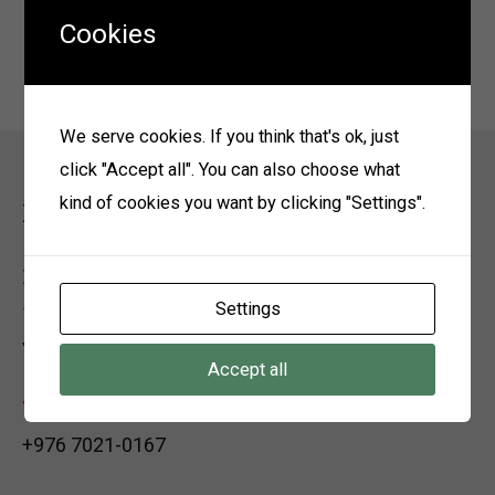
2026 оны бүтэц орон тоо
Cookies
2025 оны бүтэц орон тоо
We serve cookies. If you think that's ok, just
click "Accept all". You can also choose what
kind of cookies you want by clicking "Settings".
Холбоо барих
Хаяг
Settings
12150 Улаанбаатар хот, Багануур дүүрэг, 3-р хороо,
Үйлдвэрийн хэсэг, Өөрийн байр
Accept all
Утас
+976 7021-0167