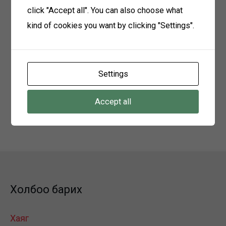
Цээж зураг
click "Accept all". You can also choose what
kind of cookies you want by clicking "Settings".
Материал хүлээн авах
2025 оны 04 дүгээр сарын 30-ны өдөр хүртэл
Settings
Холбоо барих: 91117103
Accept all
Хаяг:
Говьсүмбэр аймаг Сүмбэр сум 2-р баг
залуучуудын гудамж
Холбоо барих
Хаяг