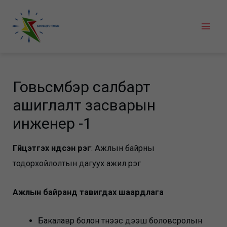
Skip
to
Mai
content
Men
Говьсүмбэр салбарт
ашиглалт засварын
инженер -1
Гүйцэтгэх үндсэн үүрэг
: Ажлын байрны
тодорхойлолтын дагуух ажил үүрэг
Ажлын байранд тавигдах шаардлага
Бакалавр болон түүнээс дээш боловсролын