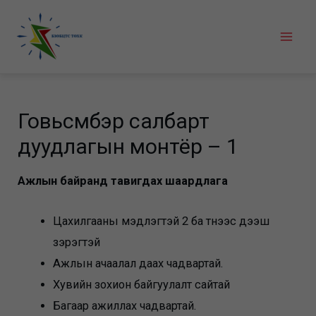
Skip
to
Mai
content
Men
Говьсүмбэр салбарт
дуудлагын монтёр – 1
Ажлын байранд тавигдах шаардлага
Цахилгааны мэдлэгтэй 2 ба түүнээс дээш
зэрэгтэй
Ажлын ачаалал даах чадвартай.
Хувийн зохион байгуулалт сайтай
Багаар ажиллах чадвартай.