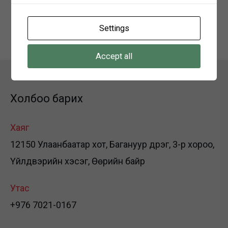
Хаяг:
Говьсүмбэр аймаг Сүмбэр сум 2-р баг
залуучуудын гудамж
Settings
Accept all
Холбоо барих
Хаяг
12150 Улаанбаатар хот, Багануур дүүрэг, 3-р хороо,
Үйлдвэрийн хэсэг, Өөрийн байр
Утас
+976 7021-0167