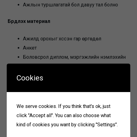
Ажлын туршлагатай бол давуу тал болно
Бүрдүүлэх материал
Ажилд орохыг хүссэн гар өргөдөл
Анкет
Боловсрол диплом, мэргэжлийн үнэмлэхийн
хуулбар
Иргэний үнэмлэхийн хуулбар
Cookies
Цээж зураг
Материал хүлээн авах
We serve cookies. If you think that's ok, just
click "Accept all". You can also choose what
2025 оны 01 дүгээр сарын 31-ны өдөр хүртэл
kind of cookies you want by clicking "Settings".
Холбоо барих: 91117103