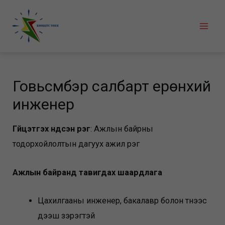
Skip
to
Mai
content
Men
Говьсүмбэр салбарт ерөнхий
инженер
Гүйцэтгэх үндсэн үүрэг
: Ажлын байрны
тодорхойлолтын дагуух ажил үүрэг
Ажлын байранд тавигдах шаардлага
Цахилгааны инженер, бакалавр болон түүнээс
дээш зэрэгтэй