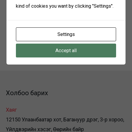
kind of cookies you want by clicking "Settings".
2024 оны 01-р сарын 24-ний өдрийг дуустал
Хаяг: Говьсүмбэр аймаг, сүмбэр сум, 2-р
баг, залуучуудын гудамж-107 БЗӨБЦТС
Settings
ТӨХК-ийн Говьсүмбэр салбар
Accept all
Холбоо барих: 91117103
Холбоо барих
Хаяг
12150 Улаанбаатар хот, Багануур дүүрэг, 3-р хороо,
Үйлдвэрийн хэсэг, Өөрийн байр