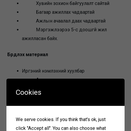
Хувийн зохион байгуулалт сайтай
Багаар ажиллах чадвартай
Ажлын ачаалал даах чадвартай
Мэргэжлээрээ 5-с доошгүй жил
ажилласан байх.
Бүрдүүлэх материал
Иргэний үнэмлэхний хуулбар
Анкет
Диплом болон мэргэжлийн
Cookies
боловсролын гэрчилгээ хуулбар
Цээж зураг
Ажилд орохыг хүссэн өргөдөл
We serve cookies. If you think that's ok, just
click "Accept all". You can also choose what
Материал хүлээн авах