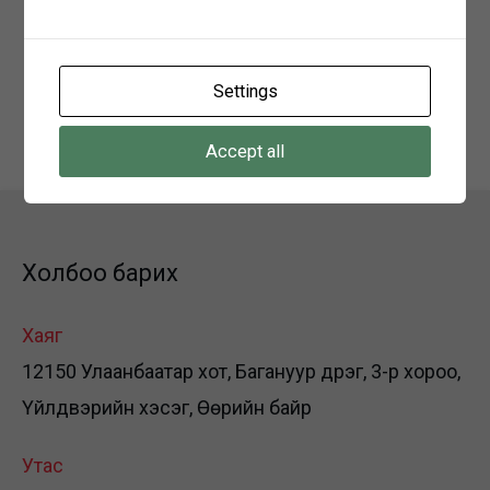
Холбоо барих: 91117103
Хаяг:
Говьсүмбэр аймаг Сүмбэр сум 2-р баг
Settings
залуучуудын гудамж
Accept all
Холбоо барих
Хаяг
12150 Улаанбаатар хот, Багануур дүүрэг, 3-р хороо,
Үйлдвэрийн хэсэг, Өөрийн байр
Утас