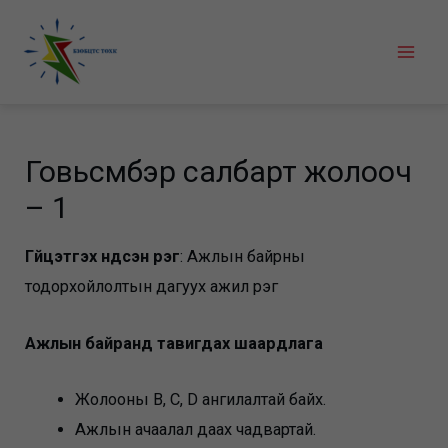
Skip
to
Mai
content
Men
Говьсүмбэр салбарт жолооч
– 1
Гүйцэтгэх үндсэн үүрэг
: Ажлын байрны
тодорхойлолтын дагуух ажил үүрэг
Ажлын байранд тавигдах шаардлага
Жолооны B, C, D ангилалтай байх.
Ажлын ачаалал даах чадвартай.