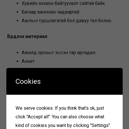
Хувийн зохион байгуулалт сайтай байх.
Багаар ажиллах чадвартай.
Ажлын туршлагатай бол давуу тал болно.
Бүрдүүлэх материал
Ажилд орохыг хүссэн гар өргөдөл
Анкет
Боловсрол диплом, мэргэжлийн үнэмлэхийн
хуулбар
Cookies
Иргэний үнэмлэхийн хуулбар
Цээж зураг
We serve cookies. If you think that's ok, just
Материал хүлээн авах
click "Accept all". You can also choose what
kind of cookies you want by clicking "Settings".
2025 оны 04 дүгээр сарын 30-ны өдөр хүртэл