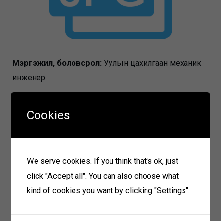
Мэргэжил, боловсрол:
Уулын цахилгаан механик
инженер
Одоо эрхэлж буй ажил:
ЭХЯ-ны Түлшний
Cookies
бодлогын хэрэгжилтийг зохицуулах газрын Ахлах
шинжээч
We serve cookies. If you think that's ok, just
ТУЗ-ийн гишүүнээр томилогдсон огноо:
ХЭХ-н
click "Accept all". You can also choose what
2023.05.30-ний өдрийн 07 дугаар тогтоол
kind of cookies you want by clicking "Settings".
Сарын үндсэн цалин:
1200000