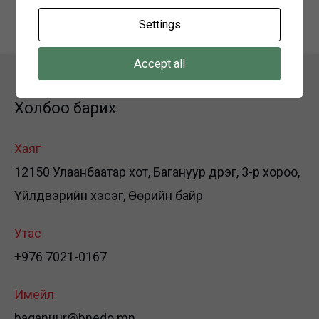
Settings
Accept all
Холбоо барих
Хаяг
12150 Улаанбаатар хот, Багануур дүүрэг, 3-р хороо,
Үйлдвэрийн хэсэг, Өөрийн байр
Утас
+976 7021-0167
Имейл
baganuur@bnedo.mn