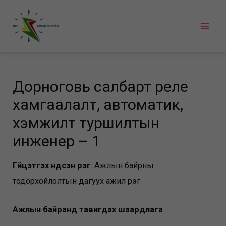
Skip
to
Mai
content
Men
Дорноговь салбарт реле
хамгаалалт, автоматик,
хэмжилт туршилтын
инженер – 1
Гүйцэтгэх үндсэн үүрэг
: Ажлын байрны
тодорхойлолтын дагуух ажил үүрэг
Ажлын байранд тавигдах шаардлага