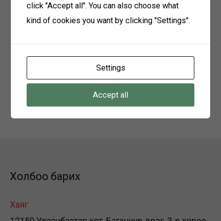
click "Accept all". You can also choose what
Мэргэжлийн үнэмлэхний хуулбар
kind of cookies you want by clicking "Settings".
Иргэний үнэмлэхний хуулбар
Материал хүлээн авах
Settings
2024 оны 11-р сарын 15-ны өдрийг хүртэл
авна.
Accept all
Холбоо барих: 99051760
Холбоо барих
Хаяг
12150 Улаанбаатар хот, Багануур дүүрэг, 3-р хороо,