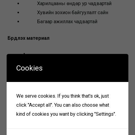
Харилцааны өндөр ур чадвартай
Хувийн зохион байгуулалт сайн
Багаар ажиллах чадвартай
Бүрдүүлэх материал
Ажилд орохыг хүссэн гар өргөдөл
Анкет
Cookies
Мэргэжлийн үнэмлэхний хуулбар
Иргэний үнэмлэхний хуулбар
We serve cookies. If you think that's ok, just
Материал хүлээн авах
click "Accept all". You can also choose what
kind of cookies you want by clicking "Settings".
2023 оны 04-р сарын 20-ний өдрийг хүртэл
авна.
Холбоо барих: 99051760