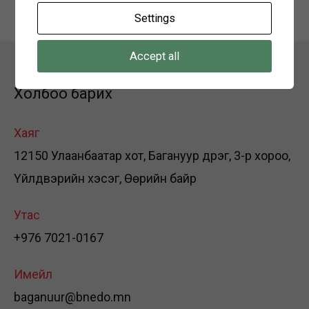
Settings
Accept all
Холбоо барих
Хаяг
12150 Улаанбаатар хот, Багануур дүүрэг, 3-р хороо,
Үйлдвэрийн хэсэг, Өөрийн байр
Утас
+976 7021-0167
Имейл
baganuur@bnedo.mn