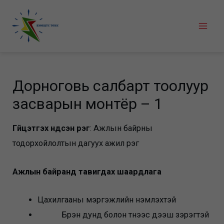
Skip
to
Mai
content
Men
Дорноговь салбарт тоолуур
засварын монтёр – 1
Гүйцэтгэх үндсэн үүрэг
: Ажлын байрны
тодорхойлолтын дагуух ажил үүрэг
Ажлын байранд тавигдах шаардлага
Цахилгааны мэргэжлийн үнэмлэхтэй
Бүрэн дунд болон түүнээс дээш зэрэгтэй