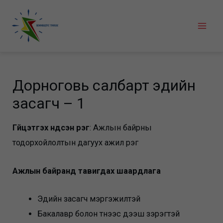
Skip
to
Mai
content
Men
Дорноговь салбарт эдийн
засагч – 1
Гүйцэтгэх үндсэн үүрэг
: Ажлын байрны
тодорхойлолтын дагуух ажил үүрэг
Ажлын байранд тавигдах шаардлага
Эдийн засагч мэргэжилтэй
Бакалавр болон түүнээс дээш зэрэгтэй