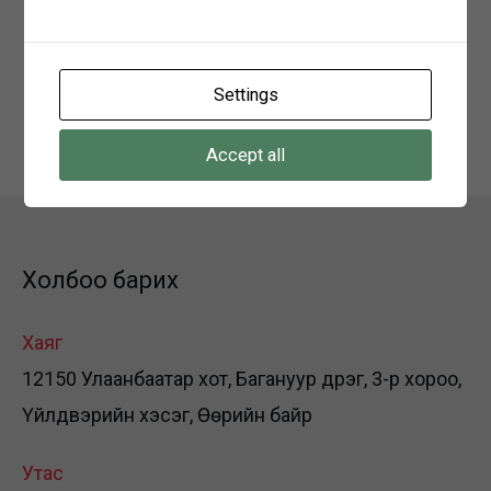
2024 оны 08-р сарын 20-ны өдрийг хүртэл
авна.
Settings
Холбоо барих: 99051760
Accept all
Холбоо барих
Хаяг
12150 Улаанбаатар хот, Багануур дүүрэг, 3-р хороо,
Үйлдвэрийн хэсэг, Өөрийн байр
Утас