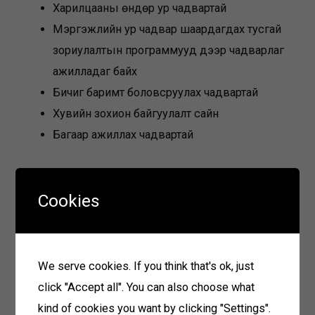
Харилцааны өндөр ур чадвартай
Мэргэжлийн ур чадвар шаардагдах тусгай
зориулалтын программууд дээр чадварлаг
ажилладаг байх
Бичиг баримт боловсруулах чадвартай
Хувийн зохион байгуулалт сайн
Багаар ажиллах чадвартай
Бүрдүүлэх материал
Cookies
Ажилд орохыг хүссэн гар өргөдөл
Анкет
Мэргэжлийн үнэмлэхний хуулбар
We serve cookies. If you think that's ok, just
Иргэний үнэмлэхний хуулбар
click "Accept all". You can also choose what
kind of cookies you want by clicking "Settings".
Материал хүлээн авах