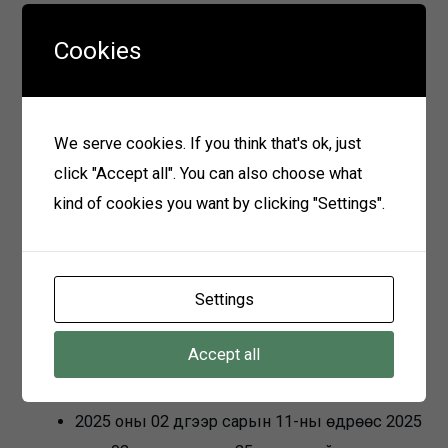
хангамж-(071310), цахилгаан системийн
Cookies
автоматжуулалт-(071304) мэргэжилтэй.
Мэргэжлээрээ 3-аас доошгүй ажил
ажилласан байх.
We serve cookies. If you think that's ok, just
Бүрдүүлэх материал
click "Accept all". You can also choose what
kind of cookies you want by clicking "Settings".
Ажилд орохыг хүссэн гар өргөдөл
Анкет
Мэргэжлийн үнэмлэхийн хуулбар
Settings
Иргэний үнэмлэхийн хуулбар
Accept all
Материал хүлээн авах
2025 оны 02 дүгээр сарын 11-ны өдрөөс 2025