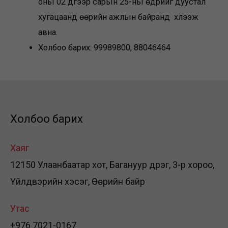
оны 02 дүгээр сарын 25-ны өдрийг дуустал
хугацаанд өөрийн ажлын байранд хүлээж
авна.
Холбоо барих: 99989800, 88046464
Холбоо барих
Хаяг
12150 Улаанбаатар хот, Багануур дүүрэг, 3-р хороо,
Үйлдвэрийн хэсэг, Өөрийн байр
Утас
+976 7021-0167