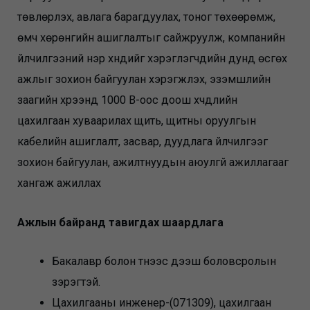
төвлөрүүлэх, авлага барагдуулах, тоног төхөөрөмж,
өмч хөрөнгийн ашиглалтыг сайжруулж, компанийн
үйлчилгээний нэр хүндийг хэрэглэгчдийн дунд өсгөх
ажлыг зохион байгуулан хэрэгжүүлэх, эзэмшлийн
заагийн хүрээнд 1000 В-оос доош хүчдлийн
цахилгаан хуваарилах щить, щитны оруулгын
кабелийн ашиглалт, засвар, дуудлага үйлчилгээг
зохион байгуулан, ажилтнуудын аюулгүй ажиллагааг
хангаж ажиллах
Ажлын байранд тавигдах шаардлага
Бакалавр болон түүнээс дээш боловсролын
зэрэгтэй.
Цахилгааны инженер-(071309), цахилгаан