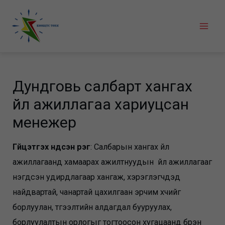
Skip
to
Mai
content
Men
Дундговь салбарт хангах
үйл ажиллагаа хариуцсан
менежер
Гүйцэтгэх үндсэн үүрэг
: Салбарын хангах үйл
ажиллагаанд хамаарах ажилтнуудын үйл ажиллагааг
нэгдсэн удирдлагаар хангаж, хэрэглэгчдэд
найдвартай, чанартай цахилгаан эрчим хүчийг
борлуулан, түгээлтийн алдагдал бууруулах,
борлуулалтын орлогыг тогтоосон хугацаанд бүрэн