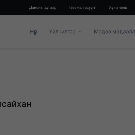
Дансны дугаар
Түгээмэл асуулт
Хүний нөөц
Нүүр
Үйлчилгээ
Мэдээ мэдээлэ
лсайхан