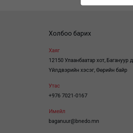
Холбоо барих
Хаяг
12150 Улаанбаатар хот, Багануур дүү
Үйлдвэрийн хэсэг, Өөрийн байр
Утас
+976 7021-0167
Имейл
baganuur@bnedo.mn