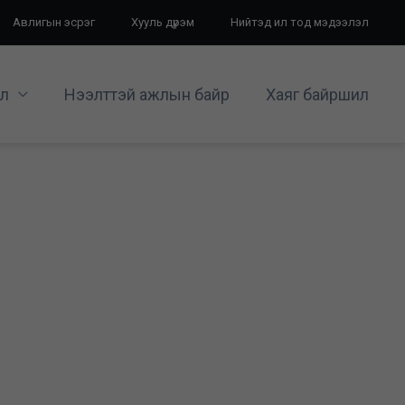
Авлигын эсрэг
Хууль дүрэм
Нийтэд ил тод мэдээлэл
л
Нээлттэй ажлын байр
Хаяг байршил