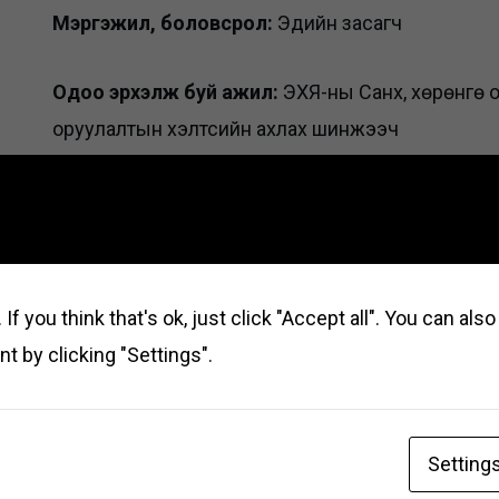
Мэргэжил, боловсрол:
Эдийн засагч
Одоо эрхэлж буй ажил:
ЭХЯ-ны Санхүү, хөрөнгө
оруулалтын хэлтсийн ахлах шинжээч
ТУЗ-ийн гишүүнээр томилогдсон огноо:
ХЭХ-н 2
тогтоол
Сарын үндсэн цалин:
1200000
If you think that's ok, just click "Accept all". You can al
t by clicking "Settings".
Setting