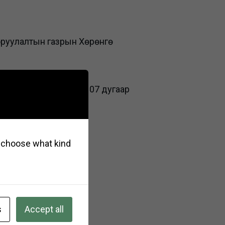
 оруулалтын газрын Хөрөнгө
023.05.30-ний өдрийн 07 дугаар
so choose what kind
s
Accept all