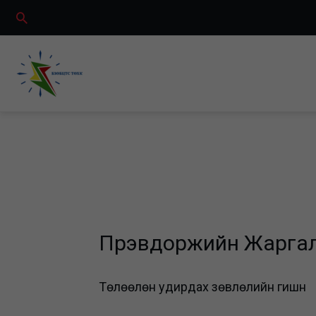
Skip
Search
to
content
Пүрэвдоржийн Жарга
Төлөөлөн удирдах зөвлөлийн гишүүн