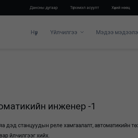
Дансны дугаар
Түгээмэл асуулт
Хүний нөөц
Нүүр
Үйлчилгээ
Мэдээ мэдээлэ
томатикийн инженер -1
яа дэд станцуудын реле хамгаалалт, автоматикийн тө
ар үйлчилгээг хийх.