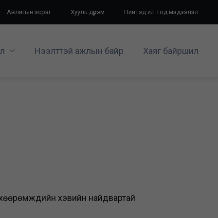
Авлигын эсрэг
Хууль дүрэм
Нийтэд ил тод мэдээлэл
л
Нээлттэй ажлын байр
Хаяг байршил
хөөрөмжүүдийн хэвийн найдвартай