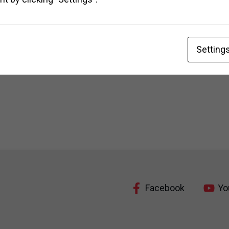
дрийг дуустал.
Setting
7
Facebook
Yo