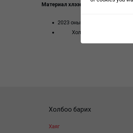
Материал хүлээн авах
2023 оны 05-р сарын 10-ний ө
Холбоо барих: 7021-016
Холбоо барих
Хаяг