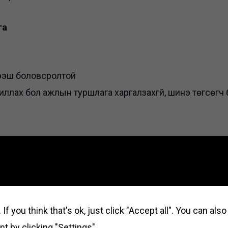
га
эш боловсролтой
х бол ажлын туршлага харгалзахгүй, шинэ төгсөгч 
дөл
уулбар
бар
If you think that's ok, just click "Accept all". You can al
t by clicking "Settings".