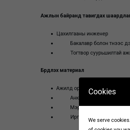
Ажлын байранд тавигдах шаардла
Цахилгааны инженер
Бакалавр болон түүнээс дэ
Тогтвор суурьшилтай ажилла
Бүрдүүлэх материал
Ажилд орохыг хүссэн гар өргө
Cookies
Анкет
Мэргэжлийн үнэмлэхний х
Иргэний үнэмлэхний хуул
We serve cookies. 
of cookies you wan