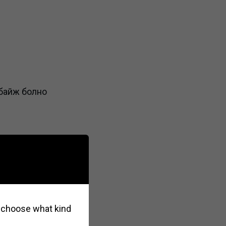
байж болно
so choose what kind