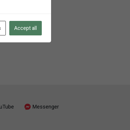
s
Accept all
uTube
Messenger