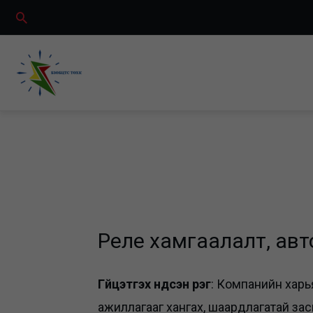
Skip
Search
to
content
Реле хамгаалалт, ав
Гүйцэтгэх үндсэн үүрэг
: Компанийн харь
ажиллагааг хангах, шаардлагатай засв