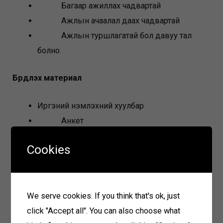
Багаар ажиллах чадвартай
Ажлын ачаалал даах чадвартай
Ажлын туршлагатай бол давуу тал
болно.
Бүрдүүлэх материал
Иргэний үнэмлэхний хуулбар
Анкет
Диплом болон мэргэжлийн
Cookies
боловсролын гэрчилгээ хуулбар
Цээж зураг
Ажилд орохыг хүссэн өргөдөл
We serve cookies. If you think that's ok, just
Материал хүлээн авах
click "Accept all". You can also choose what