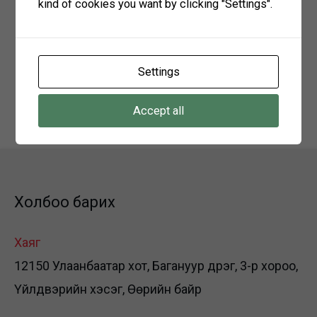
kind of cookies you want by clicking "Settings".
2024 оны 01-р сарын 15-ний өдрийг дуустал
Хаяг: Говьсүмбэр аймаг, сүмбэр сум, 2-р
баг, залуучуудын гудамж-107 БЗӨБЦТС
Settings
ТӨХК-ийн Говьсүмбэр салбар
Холбоо барих: 91117103
Accept all
Холбоо барих
Хаяг
12150 Улаанбаатар хот, Багануур дүүрэг, 3-р хороо,
Үйлдвэрийн хэсэг, Өөрийн байр