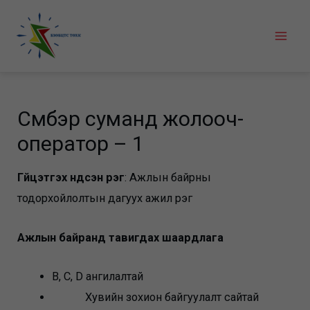
Skip
to
Mai
content
Men
Сүмбэр суманд жолооч-
оператор – 1
Гүйцэтгэх үндсэн үүрэг
: Ажлын байрны
тодорхойлолтын дагуух ажил үүрэг
Ажлын байранд тавигдах шаардлага
B, C, D ангилалтай
Хувийн зохион байгуулалт сайтай