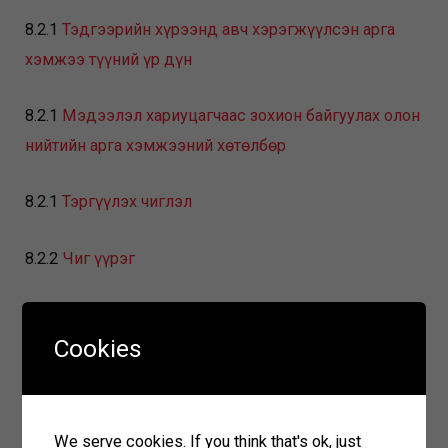
8.2.1
Тэдгээрийн хүрээнд авч хэрэгжүүлсэн арга
хэмжээ түүний үр дүн
8.2.1
Мэдээлэл хариуцагчаас зохион байгуулах олон
нийтийн арга хэмжээний хөтөлбөр
8.2.1
Тэргүүлэх чиглэл
8.2.2
Чиг үүрэг
8.2.2
Бүтэц зохион байгуулалт
Cookies
8.2.3
Үйл ажиллагааны тайлан, мэдээлэл
хариуцагчийн үйл ажиллагаанд хийсэн хяналт
шинжилгээ үнэлгээ
We serve cookies. If you think that's ok, just