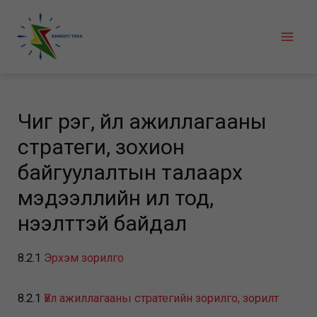
Skip
to
Mai
content
Men
Чиг үүрэг, үйл ажиллагааны
стратеги, зохион
байгуулалтын талаарх
мэдээллийн ил тод,
нээлттэй байдал
8.2.1
Эрхэм зорилго
8.2.1
Үйл ажиллагааны стратегийн зорилго, зорилт