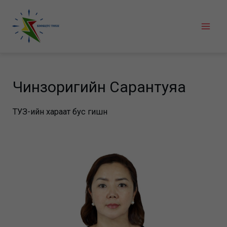
Skip
to
Mai
content
Men
Чинзоригийн Сарантуяа
ТУЗ-ийн хараат бус гишүүн