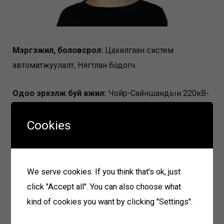
Мэргэжил, боловсрол:
Цахилгаан систем
автоматжуулалт, Нягтлан бодогч
Одоо эрхэлж буй ажил:
Чойр-Сайншандын 220кВ-
ын 2 хэлхээт 220,04км ЦДАШ, 220/110/35 кВ-ын
Cookies
Сайншанд дэд станц, 220/110/35 кВ-ын Чойр дэд
станцын өргөтгөл барих төсөл” -ийн Хяналт
шинжилгээ үнэлгээний ажилтан
We serve cookies. If you think that's ok, just
ТУЗ-ийн гишүүнээр томилогдсон огноо:
ХЭХ-н
click "Accept all". You can also choose what
2024.07.08-ны өдрийн 07 дугаар тогтоол
kind of cookies you want by clicking "Settings".