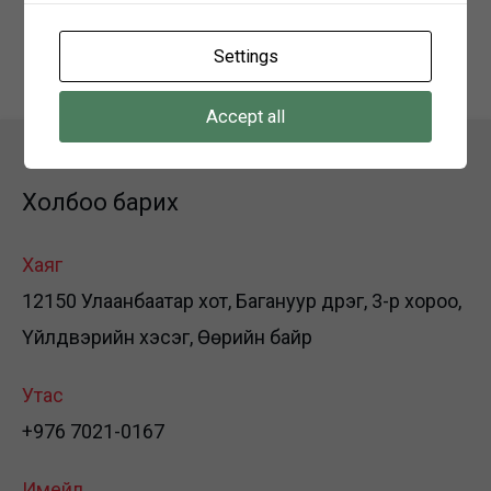
Сарын үндсэн цалин:
1200000
Settings
Accept all
Холбоо барих
Хаяг
12150 Улаанбаатар хот, Багануур дүүрэг, 3-р хороо,
Үйлдвэрийн хэсэг, Өөрийн байр
Утас
+976 7021-0167
Имейл