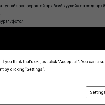
тусгай зөвшөөрөлтэй эрх бүхий хуулийн этгээдээр гүйц
х
зураг /фото/
удлага хүлээн авагчид бүрэн хүлээлгэж өгөх
с гадна байршуулах
бар
гүүцэл хэмжсэн протокол
кол
If you think that's ok, just click "Accept all". You can al
t by clicking "Settings".
Setting