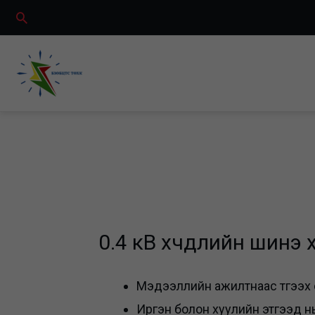
Skip
Search
to
content
0.4 кВ хүчдлийн шинэ
Мэдээллийн ажилтнаас түгээх
Иргэн болон хуулийн этгээд н