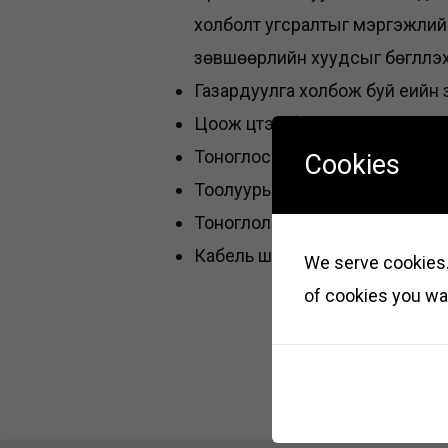
холболт угсралтыг мэргэжлийн 
зөвшөөрлийн хуудсыг бөглүүлэ
Газардуулга холбож буй үеийн 
Цоож цүүтэй байх. Түлхүүрийн ду
Тоноглосон щитийг эзэмшлээ
Cookies
Тоолуурын гэрчилгээний хуул
Тоноглолын газардуулгын эсэр
Кабель шугам хэмжсэн прото
We serve cookies. 
of cookies you wan