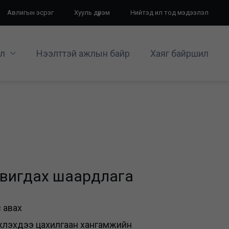
Авлигын эсрэг
Хууль дүрэм
Нийтэд ил тод мэдээлэл
л
Нээлттэй ажлын байр
Хаяг байршил
тавигдах шаардлага
 авах
жүүлэхдээ цахилгаан хангамжийн