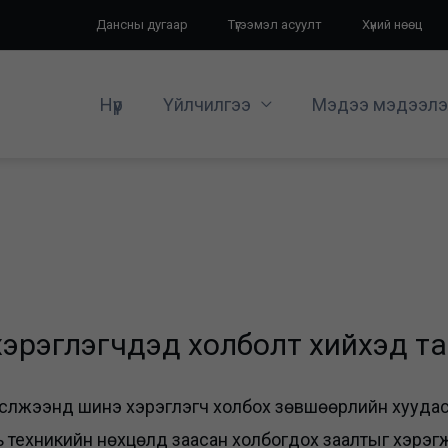
Дансны дугаар
Түгээмэл асуулт
Хүний нөөц
Нүүр
Үйлчилгээ
Мэдээ мэдээлэ
 хэрэглэгчдэд холболт хийхэд 
 сүлжээнд шинэ хэрэглэгч холбох зөвшөөрлийн хуудас
ь техникийн нөхцөлд заасан холбогдох заалтыг хэрэг