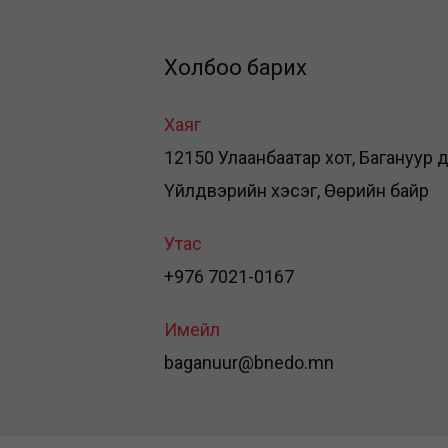
Холбоо барих
Хаяг
12150 Улаанбаатар хот, Багануур дүү
Үйлдвэрийн хэсэг, Өөрийн байр
Утас
+976 7021-0167
Имейл
baganuur@bnedo.mn