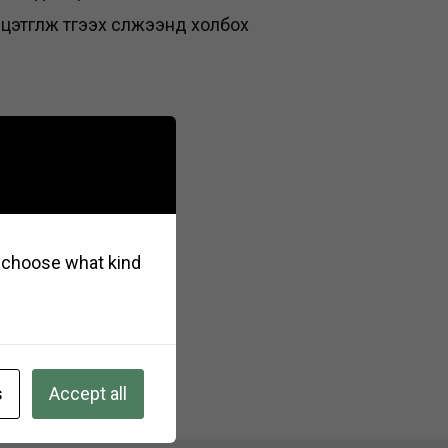
этгүүлж түгээх сүлжээнд холбох
so choose what kind
s
Accept all