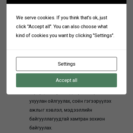
тогтоох асуудлыг Засгийн газрын
хуралдаанаар яаралтай журамлаж,
We serve cookies. If you think that's ok, just
мөрдүүлэх.
click "Accept all". You can also choose what
Цагаан сарын баярт зориулсан олон
kind of cookies you want by clicking "Settings".
нийтийг хамруулсан үзэсгэлэн худалдаа,
захыг хааж, телевиз, радиогоор
нэвтрүүлэх реклам сурталчилгааг даруй
Settings
зогсоох, хэвлэл, мэдээллийн хэрэгслээр
шинэ коронавирусийн халдвараас
Accept all
урьдчилан сэргийлэх иргэдийн үүрэг,
хариуцлага, уг халдварын хор хөнөөлийг
ухуулан ойлгуулах, соён гэгээрүүлэх
ажлыг хэвлэл, мэдээллийн
байгууллагуудтай хамтран зохион
байгуулах.