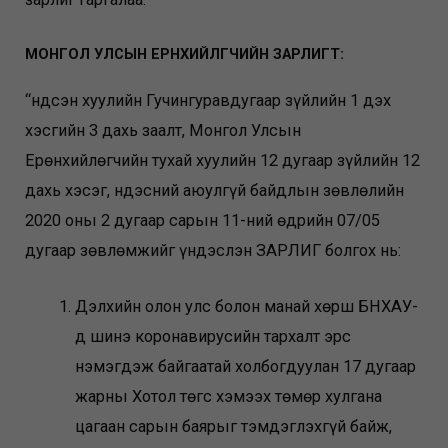
МОНГОЛ УЛСЫН ЕРӨНХИЙЛӨГЧИЙН ЗАРЛИГТ:
“Үндсэн хуулийн Гучингуравдугаар зүйлийн 1 дэх
хэсгийн 3 дахь заалт, Монгол Улсын
Ерөнхийлөгчийн тухай хуулийн 12 дугаар зүйлийн 12
дахь хэсэг, Үндэсний аюулгүй байдлын зөвлөлийн
2020 оны 2 дугаар сарын 11-ний өдрийн 07/05
дугаар зөвлөмжийг үндэслэн ЗАРЛИГ болгох нь:
Дэлхийн олон улс болон манай хөрш БНХАУ-
д шинэ коронавирусийн тархалт эрс
нэмэгдэж байгаатай холбогдуулан 17 дугаар
жарны Хотол төгс хэмээх төмөр хулгана
цагаан сарын баярыг тэмдэглэхгүй байж,