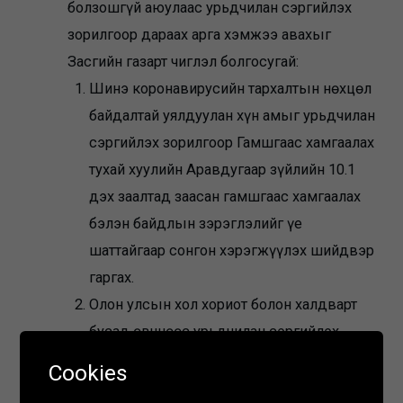
болзошгүй аюулаас урьдчилан сэргийлэх
зорилгоор дараах арга хэмжээ авахыг
Засгийн газарт чиглэл болгосугай:
Шинэ коронавирусийн тархалтын нөхцөл
байдалтай уялдуулан хүн амыг урьдчилан
сэргийлэх зорилгоор Гамшгаас хамгаалах
тухай хуулийн Аравдугаар зүйлийн 10.1
дэх заалтад заасан гамшгаас хамгаалах
бэлэн байдлын зэрэглэлийг үе
шаттайгаар сонгон хэрэгжүүлэх шийдвэр
гаргах.
Олон улсын хол хориот болон халдварт
бусад өвчнөөс урьдчилан сэргийлэх,
өвчин гарсан үед тархаахгүй байх, таслан
Cookies
зогсоох зорилгоор хорио цээрийн дэглэм