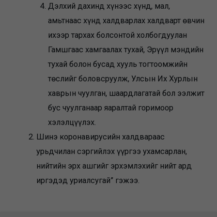
Дэлхий дахинд хүнээс хүнд, мал,
амьтнаас хүнд халдварлах халдварт өвчин
ихээр тархах болсонтой холбогдуулан
Гамшгаас хамгаалах тухай, Эрүүл мэндийн
тухай болон бусад хууль тогтоомжийн
төслийг боловсруулж, Улсын Их Хурлын
хаврын чуулган, шаардлагатай бол ээлжит
бус чуулганаар яаралтай горимоор
хэлэлцүүлэх.
Шинэ коронавирусийн халдвараас
урьдчилан сэргийлэх үүргээ ухамсарлан,
нийтийн эрх ашгийг эрхэмлэхийг нийт ард
иргэдэд уриалсугай” гэжээ.