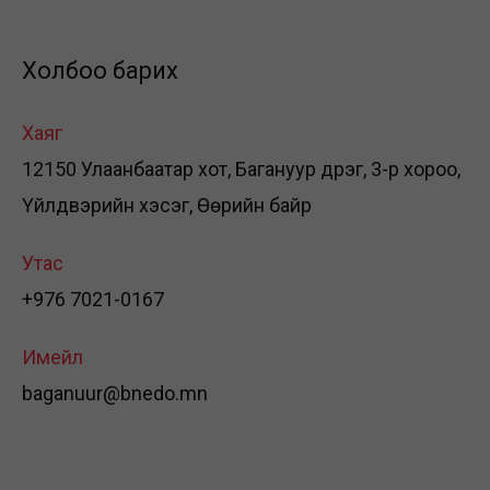
Холбоо барих
Хаяг
12150 Улаанбаатар хот, Багануур дүүрэг, 3-р хороо,
Үйлдвэрийн хэсэг, Өөрийн байр
Утас
+976 7021-0167
Имейл
baganuur@bnedo.mn