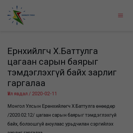
Skip
to
Mai
content
Men
Ерөнхийлөгч Х.Баттулга
цагаан сарын баярыг
тэмдэглэхгүй байх зарлиг
гаргалаа
Үйл явдал
/
2020-02-11
Монгол Улсын Ерөнхийлөгч Х.Баттулга өнөөдөр
/2020.02.12/ цагаан сарын баярыг тэмдэглэхгүй
байх, болзошгүй аюулаас урьдчилан сэргийлэх
зарлиг гаргалаа.