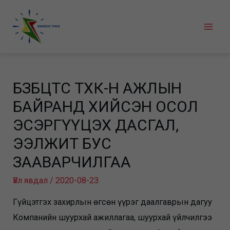
Skip
to
Mai
content
Men
БЗӨБЦТС ТӨХК-Н АЖЛЫН
БАЙРАНД ХИЙСЭН ОСОЛ
ЭСЭРГҮҮЦЭХ ДАСГАЛ,
ЭЭЛЖИТ БУС
ЗААВАРЧИЛГАА
Үйл явдал
/
2020-08-23
Гүйцэтгэх захирлын өгсөн үүрэг даалгаврын дагуу
Компанийн шуурхай ажиллагаа, шуурхай үйлчилгээ