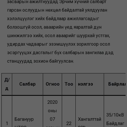
засварын ажилтнуудад Эрчим хүчний салбарт
гарсан ослуудын нөхцөл байдалтай уялдуулан
хэлэлцүүлэг хийх байдлаар ажиллагсадыг
болзошгүй осол, аваарийн үед яаралтай дүн
шинжилгээ хийх, осол аваарийг шуурхай устгах,
удирдах чадварыг эзэмшүүлэх зорилгоор осол
эсэргүүцэх дасгалыг бүх салбарын зангилаа дэд
станцуудад зохион байгуулсан.
Д/
Салбар
Огноо
Тоо
Үнэлгээ
Байрлал
д
2020
оны
35/10кВ
Багануур
07
Хангалттай
1
22
Байдлаг