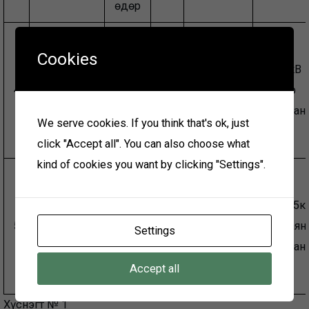
өдөр
2020
Cookies
оны
35/15кВ
Говьсүмбэр
08
Хангалттай
4
19
Хонхор
ЦТСС
сарын
100%
дэд стан
11
We serve cookies. If you think that's ok, just
өдөр
click "Accept all". You can also choose what
kind of cookies you want by clicking "Settings".
2020
оны
35/6/15к
Дорноговь
08
Хангалттай
5
12
Зүүнбаян
Settings
ЦТСС
сарын
100%
дэд стан
22
Accept all
өдөр
Хүснэгт № 1