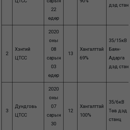
ЦТСС
сарын
90%
дэд стан
22
өдөр
2020
оны
35/15кВ
Хэнтий
08
Хангалттай
Баян-
2
13
ЦТСС
сарын
69%
Адарга
03
дэд стан
өдөр
2020
оны
35/6кВ
Дундговь
07
Хангалттай
3
12
Төв дэд
ЦТСС
сарын
100%
станц
30