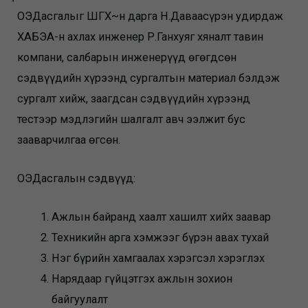
ОЭДасгалыг ШҮГХ~н дарга Н.Даваасүрэн удирдаж
ХАБЭА-н ахлах инженер Р.Ганхуяг хяналт тавин
компани, салбарын инженерүүд өгөгдсөн
сэдвүүдийн хүрээнд сургалтын материал бэлдэж
сургалт хийж, заагдсан сэдвүүдийн хүрээнд
тестээр мэдлэгийн шалгалт авч ээлжит бус
зааварчилгаа өгсөн.
ОЭДасгалын сэдвүүд:
Ажлын байранд хаалт хашилт хийх заавар
Техникийн арга хэмжээг бүрэн авах тухай
Нэг бүрийн хамгаалах хэрэгсэл хэрэглэх
Нарядаар гүйцэтгэх ажлын зохион
байгуулалт