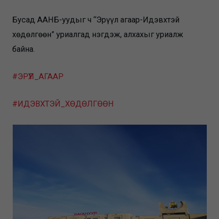
Бусад ААНБ-уудыг ч “Эрүүл агаар-Идэвхтэй
хөдөлгөөн” уриалгад нэгдэж, алхахыг уриалж
байна.
#ЭРҮҮЛ_АГААР
#ИДЭВХТЭЙ_ХӨДӨЛГӨӨН