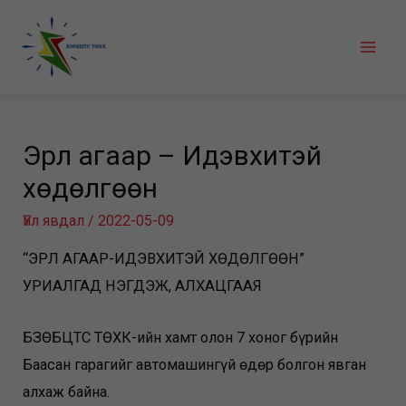
Skip
to
Mai
content
Men
Эрүүл агаар – Идэвхитэй
хөдөлгөөн
Үйл явдал
/
2022-05-09
“ЭРҮҮЛ АГААР-ИДЭВХИТЭЙ ХӨДӨЛГӨӨН”
УРИАЛГАД НЭГДЭЖ, АЛХАЦГААЯ
БЗӨБЦТС ТӨХК-ийн хамт олон 7 хоног бүрийн
Баасан гарагийг автомашингүй өдөр болгон явган
алхаж байна.