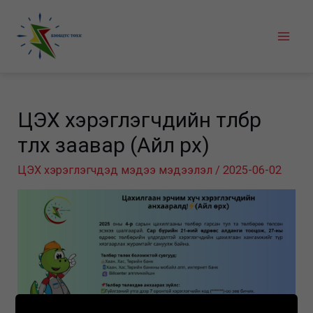
Skip
to
Mai
content
Men
ЦЭХ хэрэглэгчдийн төлбөр
төлөх заавар (Айл өрх)
ЦЭХ хэрэглэгчдэд мэдээ мэдээлэл
/
2025-06-02