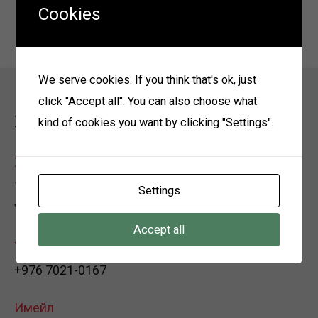
Cookies
We serve cookies. If you think that's ok, just
click "Accept all". You can also choose what
Холбоо барих
kind of cookies you want by clicking "Settings".
Хаяг
12150 Улаанбаатар хот, Багануур дүүрэг, 3-р хороо,
Settings
Үйлдвэрийн хэсэг, Өөрийн байр
Accept all
Утас
+976 7021-0167
Имейл