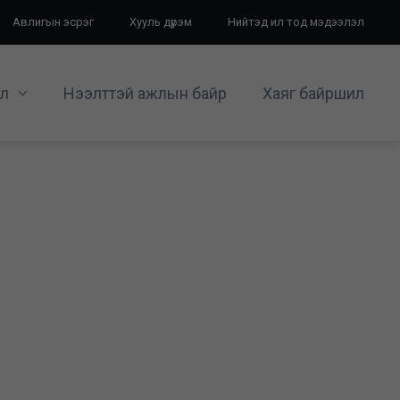
Авлигын эсрэг
Хууль дүрэм
Нийтэд ил тод мэдээлэл
л
Нээлттэй ажлын байр
Хаяг байршил