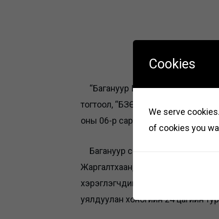
Cookies
“Багануур Цахилгаан Түгээх Сүлж
тогтоол, “БЗӨБЦТС” ТӨХК-ийн За
We serve cookies. 
оны 06-р сарын 12-ны өдөр үүсгэн
of cookies you wan
Багануур салбар нь Улаанбаатар 
Жаргалтхаан, Дэлгэрхаан сумдууд,
хэрэглэгчдийг стандартын шаардл
уялдуулан хоногийн 24 цагийн ту