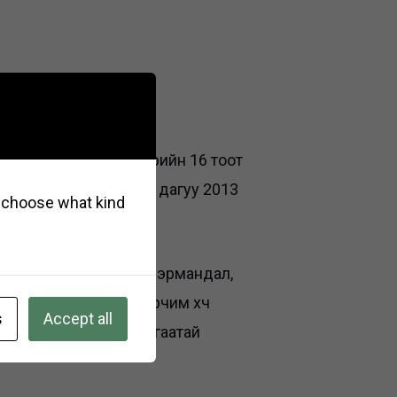
05-р сарын 31-ны өдрийн 16 тоот
н хурлын шийдвэрийн дагуу 2013
so choose what kind
, Хэнтий аймгийн Цэнхэрмандал,
йт 8777 цахилгаан эрчим хүч
s
Accept all
йн найдвартай ажиллагаатай