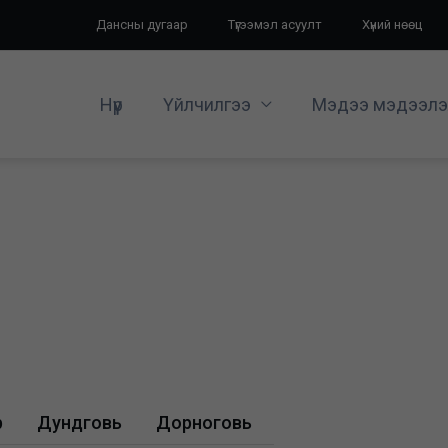
Дансны дугаар
Түгээмэл асуулт
Хүний нөөц
Нүүр
Үйлчилгээ
Мэдээ мэдээлэ
р
Дундговь
Дорноговь