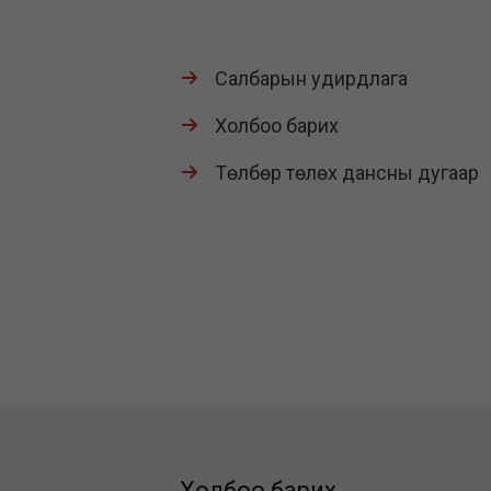
Салбарын удирдлага
Холбоо барих
Төлбөр төлөх дансны дугаар
Холбоо барих