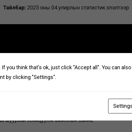
Тайлбар:
2025 оны 04 улирлын статистик үзүүлэлтээр
ээ” салбар нь төлөөлөн удирдах зөвлөлийн 2013 оны 
хирлын зөвлөлийн 2013 оны 06-р сарын 10-ны өдрий
If you think that's ok, just click "Accept all". You can al
 байгуулагдсан. Манай салбар нь нийт 81 ажилтантай.
t by clicking "Settings".
хотын Багануур дүүрэг, Төв аймгийн Мөнгөнморьт сум
 Хэрлэн-Баян-Улаан багийн нутаг дэвсгэрт байрлах ни
Setting
ага хангасан цахилгаан эрчим хүчээр ханган техники
рш шуурхай зохицуулж ажиллаж байна.