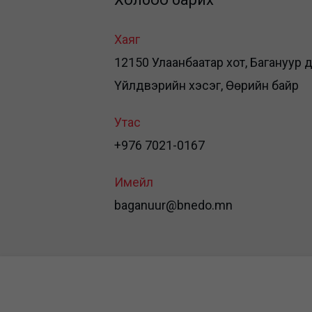
Хаяг
12150 Улаанбаатар хот, Багануур дүү
Үйлдвэрийн хэсэг, Өөрийн байр
Утас
+976 7021-0167
Имейл
baganuur@bnedo.mn