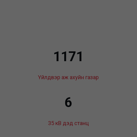
1171
Үйлдвэр аж ахуйн газар
6
35 кВ дэд станц