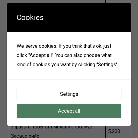
3 фазын цахилгаан механик тоолуур /
25,000
Cookies
ээлжит баталгаажуулалт/
3 фазын цахилгаан механик тоолуур -
8,300
Засвар хийх
We serve cookies. If you think that's ok, just
click "Accept all". You can also choose what
3 фазын цахилгаан механик тоолуур -
4,700
kind of cookies you want by clicking "Settings".
Тохируулга хийх
3 фазын цахилгаан механик тоолуур -
12,000
Баталгаажуулах
Settings
3 фазын 100В-ын механик тоолуур /
26,000
Accept all
ээлжит баталгаажуулалт/
3 фазын 100В-ын механик тоолуур -
5,200
Засвар хийх