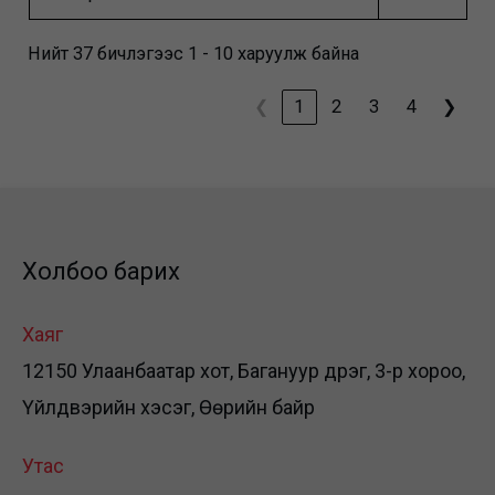
Нийт 37 бичлэгээс 1 - 10 харуулж байна
❮
1
2
3
4
❯
Холбоо барих
Хаяг
12150 Улаанбаатар хот, Багануур дүүрэг, 3-р хороо,
Үйлдвэрийн хэсэг, Өөрийн байр
Утас