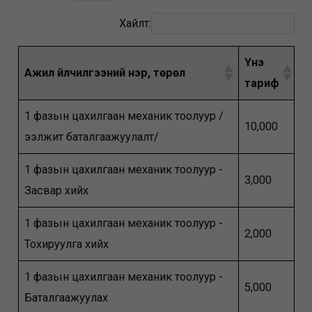
Хайлт:
Үнэ
Ажил үйлчилгээний нэр, төрөл
тариф
1 фазын цахилгаан механик тоолуур /
10,000
ээлжит баталгаажуулалт/
1 фазын цахилгаан механик тоолуур -
3,000
Засвар хийх
1 фазын цахилгаан механик тоолуур -
2,000
Тохируулга хийх
1 фазын цахилгаан механик тоолуур -
5,000
Баталгаажуулах