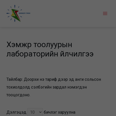
Skip
to
Mai
content
Men
Хэмжүүр тоолуурын
лабораторийн үйлчилгээ
Тайлбар: Доорхи үнэ тариф дээр эд анги сольсон
тохиолдолд сэлбэгийн зардал нэмэгдэн
тооцогдоно.
Дэлгэцэд
бичлэг харуулна