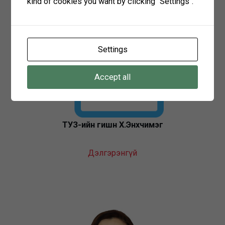
kind of cookies you want by clicking "Settings".
Settings
Accept all
ТУЗ-ийн гишүүн Х.Энхчимэг
Дэлгэрэнгүй