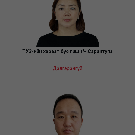
ТУЗ-ийн хараат бус гишүүн Ч.Сарантуяа
Дэлгэрэнгүй