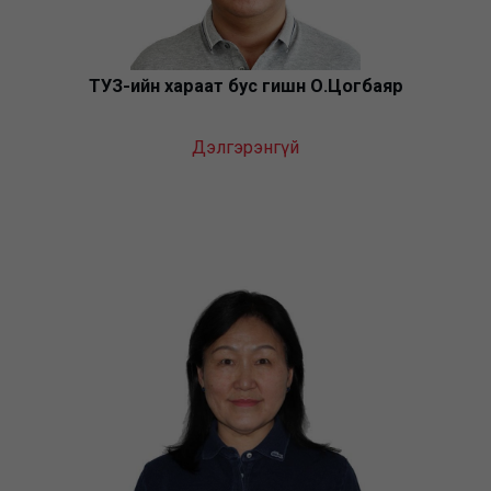
ТУЗ-ийн хараат бус гишүүн О.Цогбаяр
Дэлгэрэнгүй