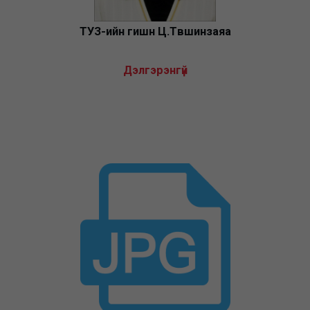
ТУЗ-ийн гишүүн Ц.Түвшинзаяа
Дэлгэрэнгүй