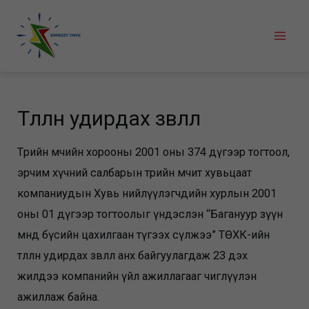
Skip
to
Mai
content
Men
Төлөөлөн удирдах зөвлөл
Төрийн өмчийн хорооны 2001 оны 374 дүгээр тогтоол,
эрчим хүчний салбарын төрийн өмчит хувьцаат
компаниудын Хувь нийлүүлэгчдийн хурлын 2001
оны 01 дүгээр тогтоолыг үндэслэн “Багануур зүүн
өмнөд бүсийн цахилгаан түгээх сүлжээ” ТӨХК-ийн
төлөөлөн удирдах зөвлөл анх байгуулагдаж 23 дэх
жилдээ компанийн үйл ажиллагааг чиглүүлэн
ажиллаж байна.