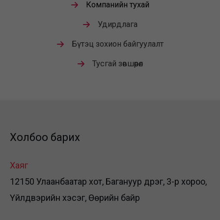
Компанийн тухай
Удирдлага
Бүтэц зохион байгуулалт
Тусгай зөвшөөрөл
Холбоо барих
Хаяг
12150 Улаанбаатар хот, Багануур дүүрэг, 3-р хороо,
Үйлдвэрийн хэсэг, Өөрийн байр