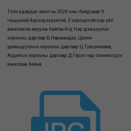
Төлөөлөн удирдах зөвлөл нь 2024 оны байдлаар 9
гишүүний бүрэлдэхүүнтэй, 3 хороодтойгоор үйл
ажиллагаа явуулж байгаа бөгөөд Нэр дэвшүүлэх
хорооны даргаар Б.Нармандах, Цалин
урамшууллын хорооны даргаар Ц.Түвшинзаяа,
Аудитын хорооны даргаар Д.Гэрэл нар томилогдон
ажиллаж байна.