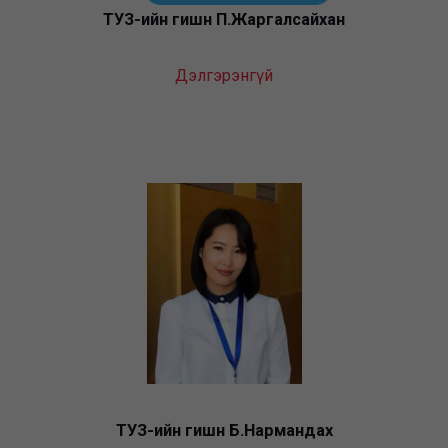
ТУЗ-ийн гишүүн П.Жаргалсайхан
Дэлгэрэнгүй
ТУЗ-ийн гишүүн Б.Нармандах