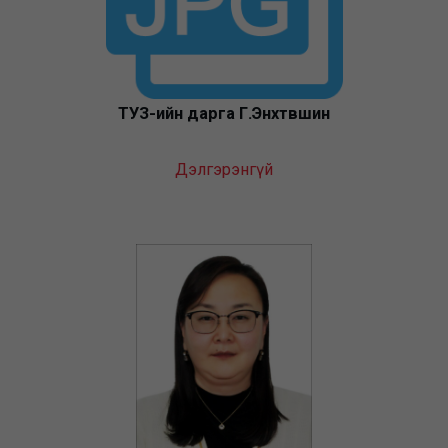
ТУЗ-ийн дарга Г.Энхтүвшин
Дэлгэрэнгүй