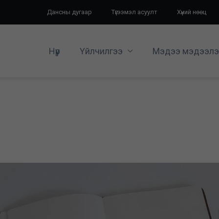
Дансны дугаар
Түгээмэл асуулт
Хүний нөөц
Нүүр
Үйлчилгээ
Мэдээ мэдээлэ