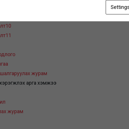
лт8
Setting
лт9
лт10
лт11
одлого
гаа
он шалгаруулах журам
хэрэгжүүлэх арга хэмжээ
т
жил
лах журам