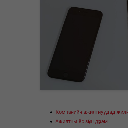
Компанийн ажилтнуудад жилийн
Ажилтны ёс зүйн дүрэм