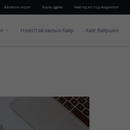
Авлигын эсрэг
Хууль дүрэм
Нийтэд ил тод мэдээлэл
л
Нээлттэй ажлын байр
Хаяг байршил