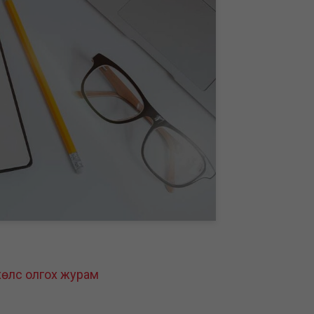
хөлс олгох журам