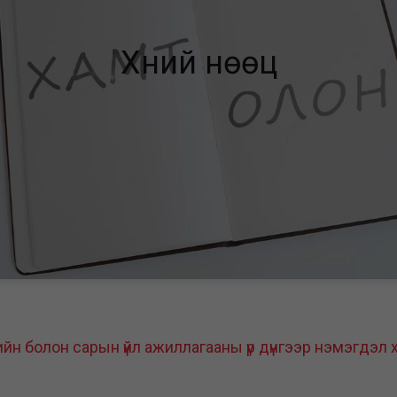
Хүний нөөц
 болон сарын үйл ажиллагааны үр дүнгээр нэмэгдэл 