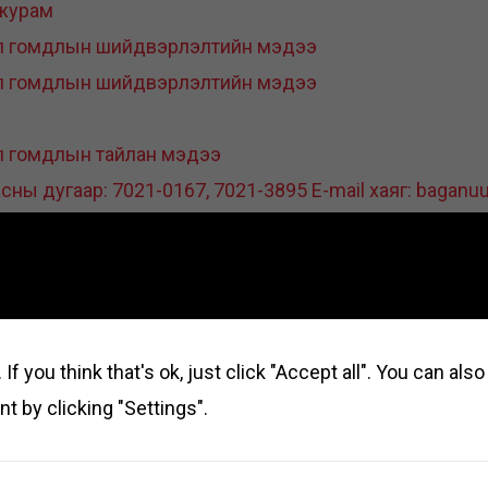
 журам
өл гомдлын шийдвэрлэлтийн мэдээ
өл гомдлын шийдвэрлэлтийн мэдээ
л гомдлын тайлан мэдээ
ны дугаар: 7021-0167, 7021-3895 E-mail хаяг: bagan
лт1
лт2
лт3
лт4
If you think that's ok, just click "Accept all". You can al
лт5
t by clicking "Settings".
лт6
лт7