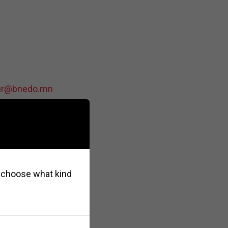
uur@bnedo.mn
so choose what kind