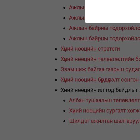
Ажлын байрны тодорхойло
Ажлын байрны тодорхойло
Ажлын байрны тодорхойло
Ажлын байрны тодорхойло
Хүний нөөцийн стратеги
Хүний нөөцийн төлөвлөлтийн б
Эзэмшиж байгаа газрын судал
Хүний нөөцийн бүрдүүлэлт сонг
Хүний нөөцийн ил тод байдлыг 
Албан тушаалын төлөвлөл
Хүний нөөцийн сургалт хөг
Шилдэг ажилтан шалгаруу