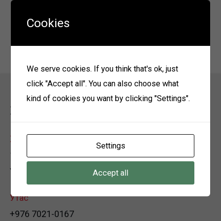
контрактийг 1 жилээр сунгалаа. Мөн ТУЗ -ын дарга
Cookies
О. Бавуудорж ЭХЯ -ны хурлын танхимаас өөрийн
тайланг тавьж хүргүүллээ.
We serve cookies. If you think that's ok, just
click "Accept all". You can also choose what
kind of cookies you want by clicking "Settings".
Холбоо барих
Хаяг
Settings
12150 Улаанбаатар хот, Багануур дүүрэг, 3-р хороо,
Үйлдвэрийн хэсэг, Өөрийн байр
Accept all
Утас
+976 7021-0167