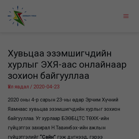
Skip
to
Mai
content
Men
Хувьцаа эзэмшигчдийн
хурлыг ЭХЯ-аас онлайнаар
зохион байгууллаа
Үйл явдал
/
2020-04-23
2020 оны 4-р сарын 23-ны өдөр Эрчим Хүчний
Яамнаас хувьцаа эзэмшигчдийн хурлыг зохион
байгууллаа. Уг хурлаар БЗӨБЦТС ТӨХК-ийн
гүйцэтгэх захирал Н.Тавинбэх-ийн ажлын
гүйцэтгэлийг
“Сайн”
гэж дүгнээд, гэрээ