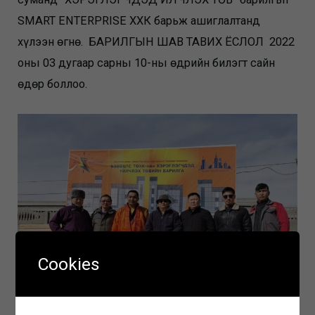
SMART ENTERPRISE ХХК барьж ашиглалтанд
хүлээн өгнө. БАРИЛГЫН ШАВ ТАВИХ ЁСЛОЛ 2022
оны 03 дугаар сарны 10-ны өдрийн билэгт сайн
өдөр боллоо.
Cookies