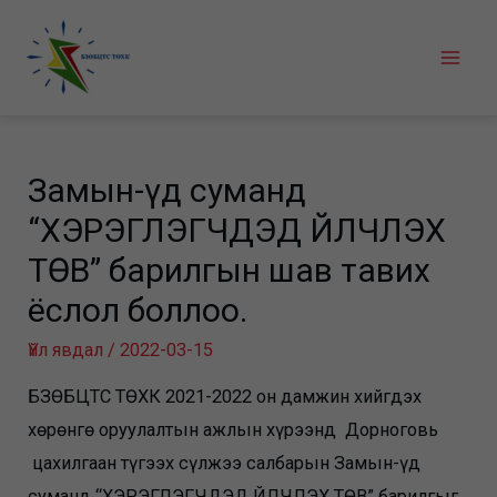
Skip
to
Mai
content
Men
Замын-Үүд суманд
“ХЭРЭГЛЭГЧДЭД ҮЙЛЧЛЭХ
ТӨВ” барилгын шав тавих
ёслол боллоо.
Үйл явдал
/
2022-03-15
БЗӨБЦТС ТӨХК 2021-2022 он дамжин хийгдэх
хөрөнгө оруулалтын ажлын хүрээнд Дорноговь
цахилгаан түгээх сүлжээ салбарын Замын-Үүд
суманд “ХЭРЭГЛЭГЧДЭД ҮЙЛЧЛЭХ ТӨВ” барилгыг