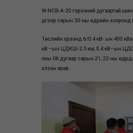
W-NCB-A-20 гэрээний дугаартай шин
дүгээр сарын 30-ны өдрийн хооронд
Төслийн хүрээнд 6/0.4 кВ- ын 400 кВ
кВ –ын ЦДКШ-2.5 км, 0.4 кВ–ын ЦДС
оны 06 дугаар сарын 21, 22-ны өдрү
хүлээн авав.