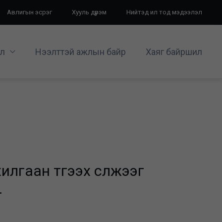
Авлигын эсрэг
Хууль дүрэм
Нийтэд ил тод мэдээлэл
л
Нээлттэй ажлын байр
Хаяг байршил
лгаан түгээх сүлжээг
.