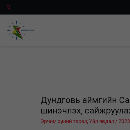
Skip
Search
to
content
Дундговь аймгийн Сай
шинэчлэх, сайжруула
Эрчим хүчний төсөл
,
Үйл явдал
/
2023