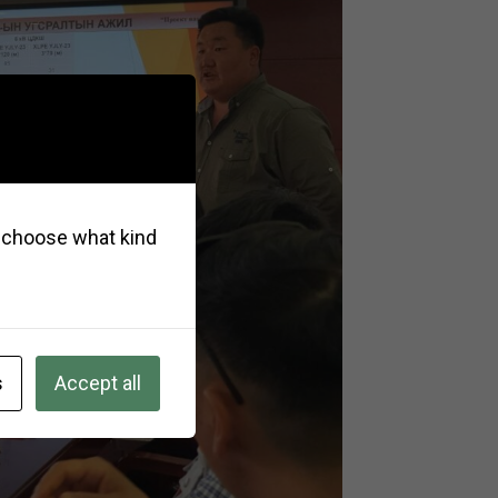
so choose what kind
s
Accept all