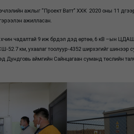
эчлэлийн ажлыг “Проект Ватт” ХХК 2020 оны 11 дүгээ
 гэрээлэн ажилласан.
а хүчин чадалтай 9 иж бүрдэл дэд өртөө, 6 кВ –ын ЦДАШ
Ш-52.7 км, ухаалаг тоолуур-4352 ширхэгийг шинээр 
үдэд Дундговь аймгийн Сайнцагаан суманд төслийн т