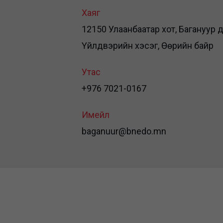
Хаяг
12150 Улаанбаатар хот, Багануур дүү
Үйлдвэрийн хэсэг, Өөрийн байр
Утас
+976 7021-0167
Имейл
baganuur@bnedo.mn