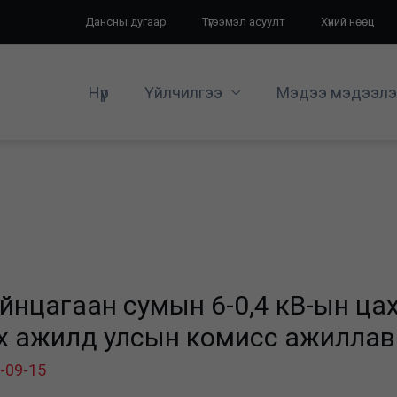
Дансны дугаар
Түгээмэл асуулт
Хүний нөөц
Нүүр
Үйлчилгээ
Мэдээ мэдээлэ
нцагаан сумын 6-0,4 кВ-ын цахи
х ажилд улсын комисс ажиллав
-09-15