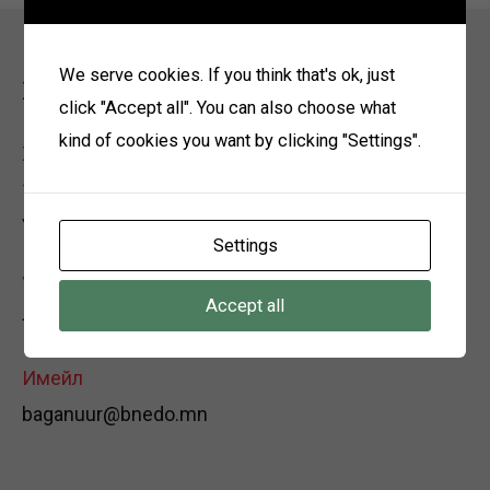
We serve cookies. If you think that's ok, just
Холбоо барих
click "Accept all". You can also choose what
kind of cookies you want by clicking "Settings".
Хаяг
12150 Улаанбаатар хот, Багануур дүүрэг, 3-р хороо,
Үйлдвэрийн хэсэг, Өөрийн байр
Settings
Утас
Accept all
+976 7021-0167
Имейл
baganuur@bnedo.mn