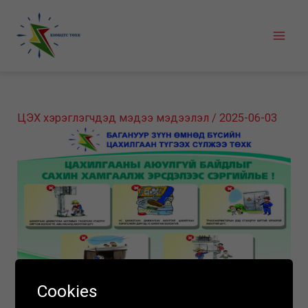
Skip
to
Mai
content
Men
ЦЭХ хэрэглэгчдэд мэдээ мэдээлэл
/
2025-06-03
Cookies