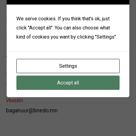
We serve cookies. If you think that's ok, just
Холбоо барих
click "Accept all". You can also choose what
kind of cookies you want by clicking "Settings".
Хаяг
12150 Улаанбаатар хот, Багануур дүүрэг, 3-р хороо,
Үйлдвэрийн хэсэг, Өөрийн байр
Settings
Утас
Accept all
+976 7021-0167
Имейл
baganuur@bnedo.mn