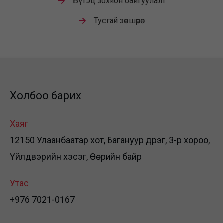
Бүтэц зохион байгуулалт
Тусгай зөвшөөрөл
Холбоо барих
Хаяг
12150 Улаанбаатар хот, Багануур дүүрэг, 3-р хороо,
Үйлдвэрийн хэсэг, Өөрийн байр
Утас
+976 7021-0167