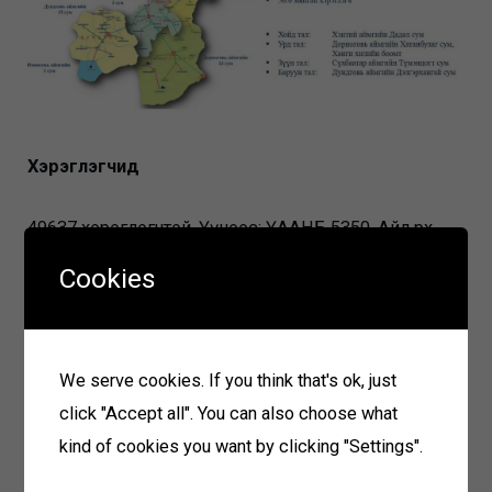
Хэрэглэгчид
49637 хэрэглэгчтэй. Үүнээс: ҮААНБ 5350, Айл өрх
44287 /орон сууц 16153, гэр хороолол 28134/
Cookies
Үйл ажиллагааны чиглэл
We serve cookies. If you think that's ok, just
click "Accept all". You can also choose what
Цахилгаан түгээх
kind of cookies you want by clicking "Settings".
Цахилгаанаар зохицуулалттай хангах
0,4-110кВ-ын цахилгаан дамжуулах агаарын