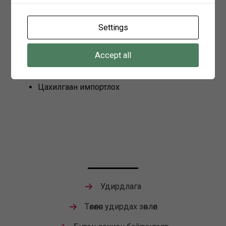
шугам, дэд станцын засвар, угсралт, түүний
туршилт тохируулга, дагалдах ажил
Settings
үйлчилгээ
Accept all
Цахилгаан соронзон хэмжлийн хэмжих
хэрэгслийг суурилуулах, засварлах, худалдах
Цахилгаан импортлох
Удирдлага
Төлөөлөн удирдах зөвлөл