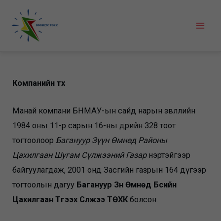
Skip
to
Mai
content
Men
Компанийн түүх
Манай компани БНМАУ-ын сайд нарын зөвлөлийн
1984 оны 11-р сарын 16-ны өдрийн 328 тоот
тогтоолоор
Багануур Зүүн Өмнөд Районы
Цахилгаан Шугам Сүлжээний Газар
нэртэйгээр
байгуулагдаж, 2001 онд Засгийн газрын 164 дүгээр
тогтоолын дагуу
Багануур Зүүн Өмнөд Бүсийн
Цахилгаан Түгээх Сүлжээ ТӨХК
болсон.