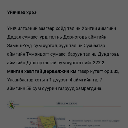
Үйлчлэх хүрээ
Үйлчилгээний заагаар хойд тал нь Хэнтий аймгийн
Дадал сумаас, урд тал нь Дорноговь аймгийн
Замын-Үүд сум хүртэл, зүүн тал нь Сүхбаатар
аймгийн Түмэнцогт сумаас, баруун тал нь Дундговь
аймгийн Дэлгэрхангай сум хүртэл нийт
272.2
мянган хавтгай дөрвөлжин км
газар нутагт орших,
Улаанбаатар хотын 1 дүүрэг, 4 аймгийн төв, 7
аймгийн 58 сум суурин газрууд хамрагдана.