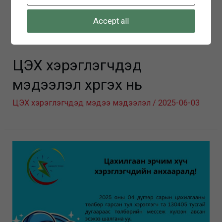
Accept all
ЦЭХ хэрэглэгчдэд
мэдээлэл хүргэх нь
ЦЭХ хэрэглэгчдэд мэдээ мэдээлэл
/
2025-06-03