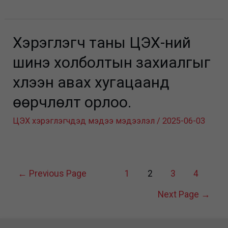
Хэрэглэгч таны ЦЭХ-ний
шинэ холболтын захиалгыг
хүлээн авах хугацаанд
өөрчлөлт орлоо.
ЦЭХ хэрэглэгчдэд мэдээ мэдээлэл
/
2025-06-03
Posts
←
Previous Page
1
2
3
4
pagination
Next Page
→