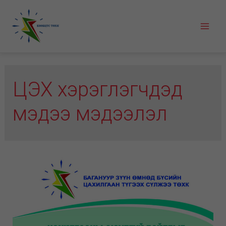
Skip
to
Mai
content
Men
ЦЭХ хэрэглэгчдэд
мэдээ мэдээлэл