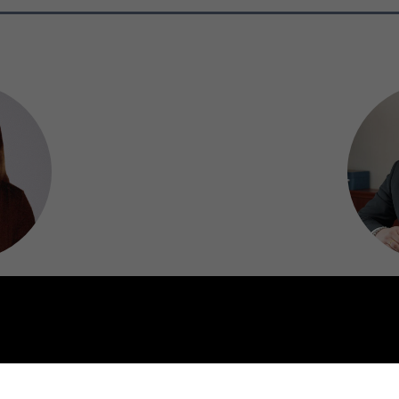
ргал
Б
л
н дарга
Хэнти