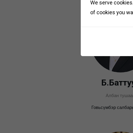
We serve cookies. 
of cookies you wan
Б.Батту
Албан тушаа
Говьсүмбэр салбар