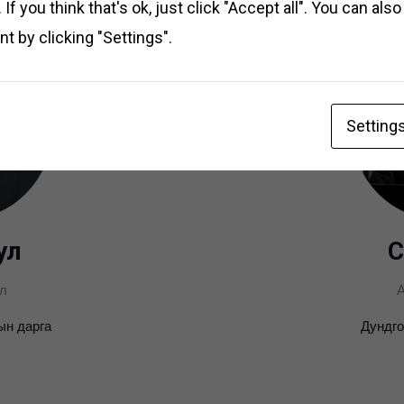
If you think that's ok, just click "Accept all". You can al
t by clicking "Settings".
Setting
ул
С
л
ын дарга
Дундго