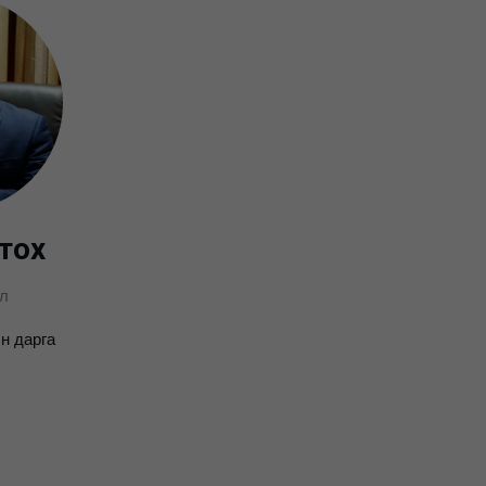
тох
л
н дарга