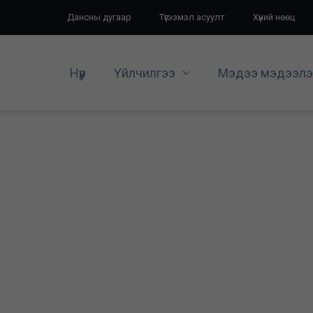
Дансны дугаар
Түгээмэл асуулт
Хүний нөөц
Нүүр
Үйлчилгээ
Мэдээ мэдээлэ