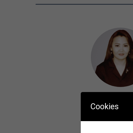
Х.Төгсжа
Cookies
Албан тушаа
Багануур салбары