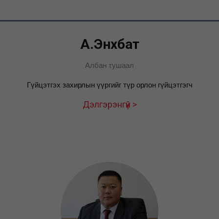
А.Энхбат
Албан тушаал
Гүйцэтгэх захирлын үүргийг түр орлон гүйцэтгэгч
Дэлгэрэнгүй >