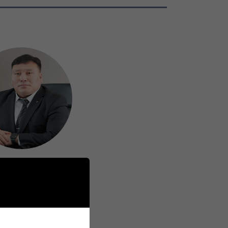
.Одбаяр
Албан тушаал
й салбарын дарга