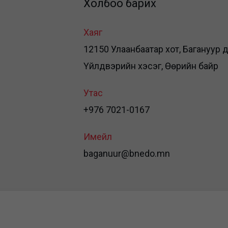
Холбоо барих
Хаяг
12150 Улаанбаатар хот, Багануур дүү
Үйлдвэрийн хэсэг, Өөрийн байр
Утас
+976 7021-0167
Имейл
baganuur@bnedo.mn