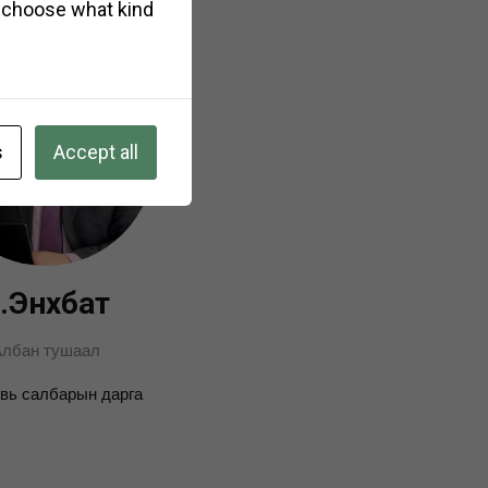
so choose what kind
s
Accept all
.Энхбат
Албан тушаал
вь салбарын дарга