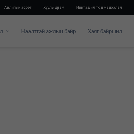
Авлигын эсрэг
Хууль дүрэм
Нийтэд ил тод мэдээлэл
л
Нээлттэй ажлын байр
Хаяг байршил