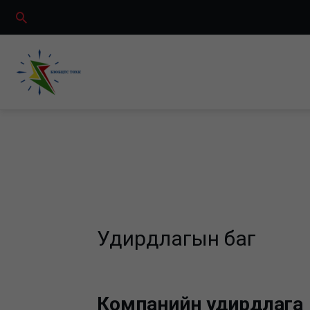
Skip
Search
to
content
Удирдлагын баг
Компанийн удирдлага