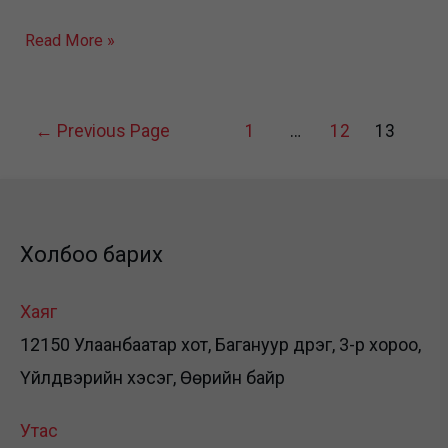
Дэлхийн
Read More »
банкны
хөрөнгөөр
Posts
санхүүжигдэх
←
Previous Page
1
…
12
13
pagination
“Эрчим
хүчний
төсөл-2”-
ын
Холбоо барих
ажлын
гүйцэтгэл
Хаяг
12150 Улаанбаатар хот, Багануур дүүрэг, 3-р хороо,
Үйлдвэрийн хэсэг, Өөрийн байр
Утас