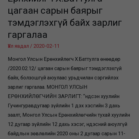
цагаан сарын баярыг
тэмдэглэхгүй байх зарлиг
гаргалаа
Үйл явдал
/
2020-02-11
Монгол Улсын Ерөнхийлөгч Х.Баттулга өнөөдөр
/2020.02.12/ цагаан сарын баярыг тэмдэглэхгүй
байх, болзошгүй аюулаас урьдчилан сэргийлэх
зарлиг гаргалаа. МОНГОЛ УЛСЫН
ЕРӨНХИЙЛӨГЧИЙН ЗАРЛИГТ: “Үндсэн хуулийн
Гучингуравдугаар зүйлийн 1 дэх хэсгийн 3 дахь
заалт, Монгол Улсын Ерөнхийлөгчийн тухай хуулийн
12 дугаар зүйлийн 12 дахь хэсэг, Үндэсний аюулгүй
байдлын зөвлөлийн 2020 оны 2 дугаар сарын 11-