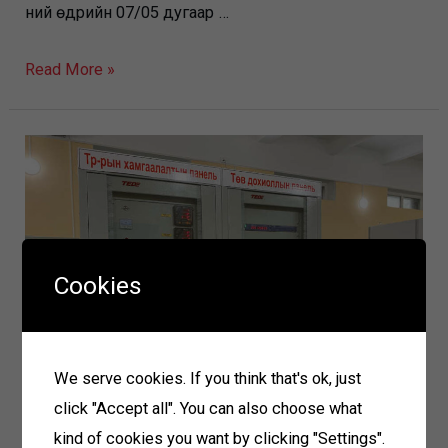
ний өдрийн 07/05 дугаар …
Ерөнхийлөгч
Read More »
Х.Баттулга
цагаан
сарын
баярыг
тэмдэглэхгүй
байх
зарлиг
Cookies
гаргалаа
We serve cookies. If you think that's ok, just
click "Accept all". You can also choose what
Дэлхийн банкны хөрөнгөөр
kind of cookies you want by clicking "Settings".