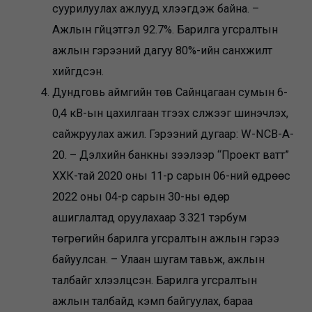
суурилуулах ажлууд хүлээгдэж байна. –
Ажлын гүйцэтгэл 92.7%. Барилга угсралтын
ажлын гэрээний дагуу 80%-ийн санхүүжилт
хийгдсэн.
Дундговь аймгийн төв Сайнцагаан сумын 6-
0,4 кВ-ын цахилгаан түгээх сүлжээг шинэчлэх,
сайжруулах ажил. Гэрээний дугаар: W-NCB-A-
20. – Дэлхийн банкны зээлээр “Проект ватт”
ХХК-тай 2020 оны 11-р сарын 06-ний өдрөөс
2022 оны 04-р сарын 30-ны өдөр
ашиглалтад оруулахаар 3.321 тэрбум
төгрөгийн барилга угсралтын ажлын гэрээ
байуулсан. – Улаан шугам тавьж, ажлын
талбайг хүлээлцсэн. Барилга угсралтын
ажлын талбайд кэмп байгуулах, бараа