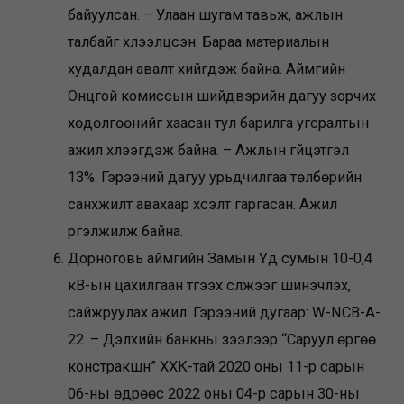
байуулсан. – Улаан шугам тавьж, ажлын
талбайг хүлээлцсэн. Бараа материалын
худалдан авалт хийгдэж байна. Аймгийн
Онцгой комиссын шийдвэрийн дагуу зорчих
хөдөлгөөнийг хаасан тул барилга угсралтын
ажил хүлээгдэж байна. – Ажлын гүйцэтгэл
13%. Гэрээний дагуу урьдчилгаа төлбөрийн
санхүүжилт авахаар хүсэлт гаргасан. Ажил
үргэлжилж байна.
Дорноговь аймгийн Замын Үүд сумын 10-0,4
кВ-ын цахилгаан түгээх сүлжээг шинэчлэх,
сайжруулах ажил. Гэрээний дугаар: W-NCB-A-
22. – Дэлхийн банкны зээлээр “Саруул өргөө
констракшн” ХХК-тай 2020 оны 11-р сарын
06-ны өдрөөс 2022 оны 04-р сарын 30-ны