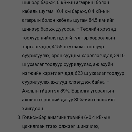
шинээр барьж, 6 кВ-ын агаарын болон
кабель шугам 10,4 км барьж, 0.4 кВ-ын
агаарын болон кабель шугам 84,5 км-ийг
шинээр барьж дууссан. – Төслийн хүрээнд
тоолуур нийлүүлэгдээгүй тул гэр хорооллын
хэрглэгчдэд 4155 ш ухаалаг тоолуур
суурилуулах, орон сууцны хэрэглэгчдэд 3910
ш ухаалаг тоолуур суурилуулах, аж ахуйн
нэгжийн хэрэглэгчдэд 623 ш ухаалаг тоолуур
суурилуулах ажлууд хүлээгдэж байна. –
Ажлын гүйцэтгэл 89%. Барилга угсралтын
ажлын гэрээний дагуу 80%-ийн санхүүжилт
хийгдсэн.
Говьсүмбэр аймгийн төвийн 6-0.4 кВ-ын
цахилгаан түгээх сүлжээг шинэчлэх,