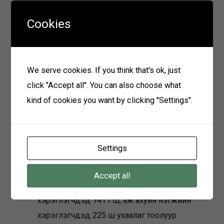
сайжруулах ажил. Гэрээний дугаар: W-NCB-A-
14-2. 4 – Дэлхийн банкны зээлээр “Энерготех
Cookies
сервис” ХХК-тай 2019 оны 01-р сарын 30-ны
өдрөөс 2020 оны 03-р сарын 30-ны өдөр
ашиглалтад оруулахаар 1.44 тэрбум
We serve cookies. If you think that's ok, just
төгрөгийн барилга угсралтын ажлын гэрээ
click "Accept all". You can also choose what
байуулсан. – 6/0,4 кВ-ын дэд станц 3 ш
kind of cookies you want by clicking "Settings".
шинээр барьж, 6 кВ-ын агаарын болон
кабель шугам 16,5 км, 0.4 кВ-ын агаарын
болон кабель шугам 23,7 км-ийг шинээр
Settings
барьж дууссан. – Төслийн хүрээнд тоолуур
нийлүүлэгдээгүй тул гэр хорооллын
Accept all
хэрглэгчдэд 1490 ш, орон сууцны
хэрэглэгчдэд 1411 ш, аж ахуйн нэгжийн
хэрэглэгчдэд 225 ш ухаалаг тоолуур