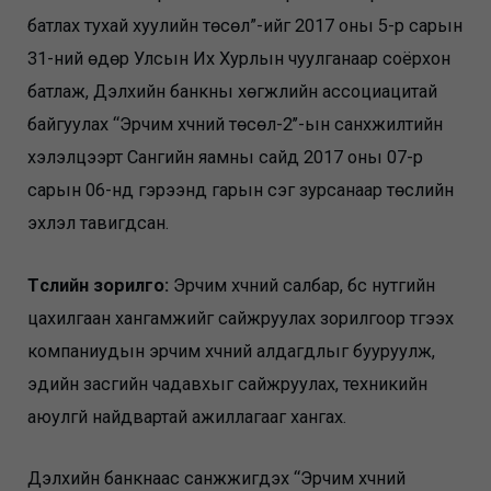
батлах тухай хуулийн төсөл”-ийг 2017 оны 5-р сарын
31-ний өдөр Улсын Их Хурлын чуулганаар соёрхон
батлаж, Дэлхийн банкны хөгжлийн ассоциацитай
байгуулах “Эрчим хүчний төсөл-2’’-ын санхүүжилтийн
хэлэлцээрт Сангийн яамны сайд 2017 оны 07-р
сарын 06-нд гэрээнд гарын үсэг зурсанаар төслийн
эхлэл тавигдсан.
Төслийн зорилго:
Эрчим хүчний салбар, бүс нутгийн
цахилгаан хангамжийг сайжруулах зорилгоор түгээх
компаниудын эрчим хүчний алдагдлыг бууруулж,
эдийн засгийн чадавхыг сайжруулах, техникийн
аюулгүй найдвартай ажиллагааг хангах.
Дэлхийн банкнаас санжүүжигдэх “Эрчим хүчний