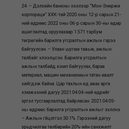
24. – Дэлхийн банкны зээлээр “Мон-Энержи
корпораци” ХХК-тай 2020 оны 12-р сарын 21-
ний өдрөөс 2022 оны 06-р сарын 30-ны өдөр
ашиглалтад оруулахаар 1.571 тэрбум
төгрөгийн барилга угсралтын ажлын гэрээ
байгуулсан. – Улаан шугам тавьж, ажлын
талбайг хүлээлцсэн. Барилга угсралтын
ажлын талбайд кэмп байгуулах, бараа
материал, машин механизмын татан авалт
хийгдэж байна. Цар тахлын үед авах арга
хэмжээний дагуу 2021.04.04-ний өдрийг
хүртэл тусгаарлалтад байрласан. 2021.04.05-
ны өдрөөс барилга угсралтын ажлыг эхлүүлнэ.
– Ажлын гүйцэтгэл 30.1%. Гэрээний дагуу
урьдчилгаа төлбөрийн 20%-ийн санхүүжилт