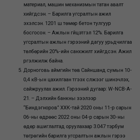
материал, машин механизмын татан авалт
хийгдсэн. – Барилга угсралтын ажил
эхэлсэн. 1201 ш төмөр бетон тулгуур
босгосон. – Ажлын гүйцэтгэл 12%. Барилга
угсралтын ажлын гэрээний дагуу урьдчилгаа
төлбөрийн 20%-ийн санхүүжилт хийгдсэн. Ажил
үргэлжилж байна.
Дорноговь аймгийн төв Сайншанд сумын 10-
0,4 кВ-ын цахилгаан түгээх сүлжээг шинэчлэх,
сайжруулах ажил. Гэрээний дугаар: W-NCB-A-
21. – Дэлхийн банкны зээлээр
“Биндэгноров” ХХК-тай 2020 оны 11-р сарын
06-ны өдрөөс 2022 оны 04-р сарын 30-ны
өдөр ашиглалтад оруулахаар 3.047 тэрбум
төгрөгийн барилга угсралтын ажлын гэрээ