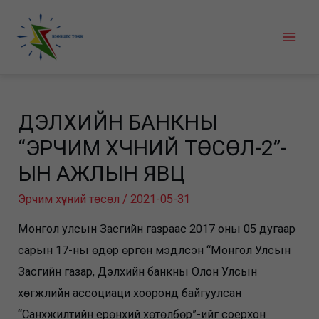
Skip
to
Mai
content
Men
ДЭЛХИЙН БАНКНЫ
“ЭРЧИМ ХҮЧНИЙ ТӨСӨЛ-2”-
ЫН АЖЛЫН ЯВЦ
Эрчим хүчний төсөл
/
2021-05-31
Монгол улсын Засгийн газраас 2017 оны 05 дугаар
сарын 17-ны өдөр өргөн мэдүүлсэн “Монгол Улсын
Засгийн газар, Дэлхийн банкны Олон Улсын
хөгжлийн ассоциаци хооронд байгуулсан
“Санхүүжилтийн ерөнхий хөтөлбөр”-ийг соёрхон