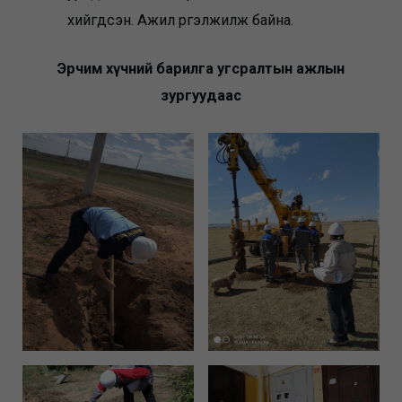
хийгдсэн. Ажил үргэлжилж байна.
Эрчим хүчний барилга угсралтын ажлын
зургуудаас