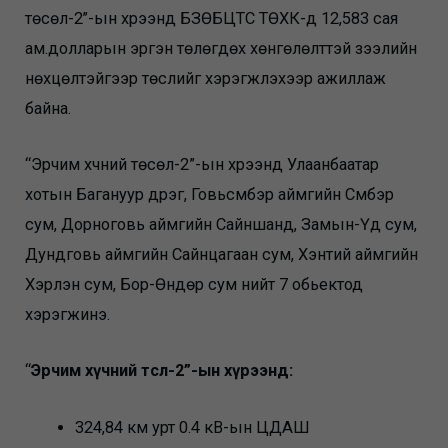
төсөл-2’’-ын хүрээнд БЗӨБЦТС ТӨХК-д 12,583 сая
ам.долларын эргэн төлөгдөх хөнгөлөлттэй зээлийн
нөхцөлтэйгээр төслийг хэрэгжүүлэхээр ажиллаж
байна.
“Эрчим хүчний төсөл-2”-ын хүрээнд Улаанбаатар
хотын Багануур дүүрэг, Говьсүмбэр аймгийн Сүмбэр
сум, Дорноговь аймгийн Сайншанд, Замын-Үүд сум,
Дундговь аймгийн Сайнцагаан сум, Хэнтий аймгийн
Хэрлэн сум, Бор-Өндөр сум нийт 7 обьектод
хэрэгжинэ.
“
Эрчим хүчний төсөл-2”-ын хүрээнд:
324,84 км урт 0.4 кВ-ын ЦДАШ