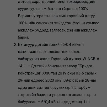
дотоод хэрэгцээний тоног төхөөрөмжүүдийг
суурилуулсан. – Ажлын гүйцэтгэл 100%.
Барилга угсралтын ажлын гэрээний дагуу
100%-ийн санхүүжилт хийгдсэн. Улсын комисс
ажиллаж хүчдэлд залгасан, хэвийн ажиллаж
байна.
Багануур дүүргийн төвийн 6-0.4 кВ-ын
цахилгаан түгээх сүлжээг шинэчлэх,
сайжруулах ажил. Гэрээний дугаар: W-NCB-A-
14-1. – Дэлхийн банкны зээлээр “Бридж
констракшн” ХХК-тай 2019 оны 03-р сарын
29-ний өдрөөс 2020 оны 09-р сарын 28-ны
өдөр ашиглалтад оруулахаар 3.5 тэрбум
төгрөгийн барилга угсралтын ажлын гэрээ
байуулсан. – 6/0,4 кВ-ын дэд станц 1 ш