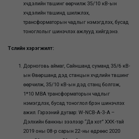
хүчдэлийн түвшинг өөрчилж 35/10 кВ-ын
хүчдэлийн түвшинд шилжүүлэх,
трансформаторын чадлыг нэмэгдүүлэх, бусад
тоноглолыг шинэчлэх ажлууд хийгдэнэ.
Төслийн хэрэгжилт:
Дорноговь аймаг, Сайншанд суманд 35/6 кВ-
ын Өвөршанд дэд станцын хүчдлийн түвшинг
өөрчилж, 35/10 кВ-ын дэд станц болгож,
1*10 МВА трансформаторын чадлыг
нэмэгдүүлэх, бусад тоноглол бүрэн шинэчлэх
ажил. Гэрээний дугаар: W-NCB-A-3-А –
Дэлхийн банкны зээлээр “Да хот” ХХК-тай
2019 оны 08-р сарын 22-ны өдрөөс 2020