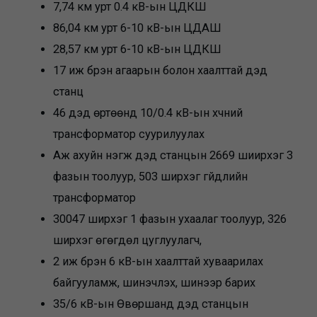
7,74 км урт 0.4 кВ-ын ЦДКШ
86,04 км урт 6-10 кВ-ын ЦДАШ
28,57 км урт 6-10 кВ-ын ЦДКШ
17 иж бүрэн агаарын болон хаалттай дэд
станц
46 дэд өртөөнд 10/0.4 кВ-ын хүчний
трансформатор суурилуулах
Аж ахуйн нэгж дэд станцын 2669 шиирхэг 3
фазын тоолуур, 503 ширхэг гүйдлийн
трансформатор
30047 ширхэг 1 фазын ухаалаг тоолуур, 326
ширхэг өгөгдөл цуглуулагч,
2 иж бүрэн 6 кВ-ын хаалттай хуваарилах
байгууламж, шинэчлэх, шинээр барих
35/6 кВ-ын Өвөршанд дэд станцын