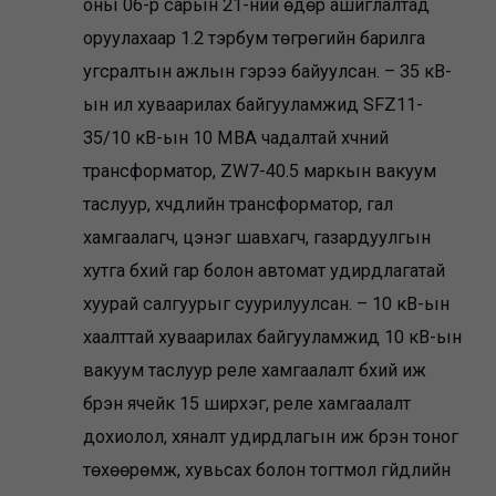
оны 06-р сарын 21-ний өдөр ашиглалтад
оруулахаар 1.2 тэрбум төгрөгийн барилга
угсралтын ажлын гэрээ байуулсан. – 35 кВ-
ын ил хуваарилах байгууламжид SFZ11-
35/10 кВ-ын 10 МВА чадалтай хүчний
трансформатор, ZW7-40.5 маркын вакуум
таслуур, хүчдлийн трансформатор, гал
хамгаалагч, цэнэг шавхагч, газардуулгын
хутга бүхий гар болон автомат удирдлагатай
хуурай салгуурыг суурилуулсан. – 10 кВ-ын
хаалттай хуваарилах байгууламжид 10 кВ-ын
вакуум таслуур реле хамгаалалт бүхий иж
бүрэн ячейк 15 ширхэг, реле хамгаалалт
дохиолол, хяналт удирдлагын иж бүрэн тоног
төхөөрөмж, хувьсах болон тогтмол гүйдлийн