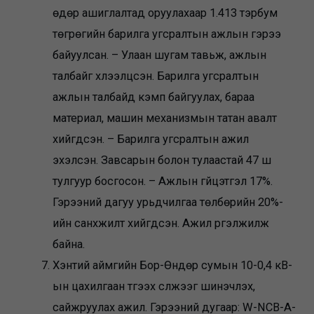
өдөр ашиглалтад оруулахаар 1.413 тэрбум
төгрөгийн барилга угсралтын ажлын гэрээ
байуулсан. – Улаан шугам тавьж, ажлын
талбайг хүлээлцсэн. Барилга угсралтын
ажлын талбайд кэмп байгуулах, бараа
материал, машин механизмын татан авалт
хийгдсэн. – Барилга угсралтын ажил
эхэлсэн. Завсарын болон тулаастай 47 ш
тулгуур босгосон. – Ажлын гүйцэтгэл 17%.
Гэрээний дагуу урьдчилгаа төлбөрийн 20%-
ийн санхүүжилт хийгдсэн. Ажил үргэлжилж
байна.
Хэнтий аймгийн Бор-Өндөр сумын 10-0,4 кВ-
ын цахилгаан түгээх сүлжээг шинэчлэх,
сайжруулах ажил. Гэрээний дугаар: W-NCB-A-