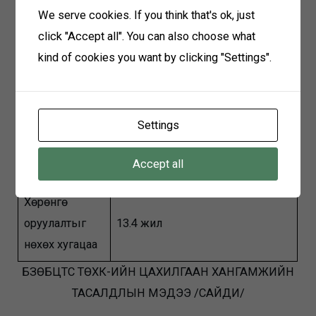
We serve cookies. If you think that's ok, just
хорогдлын
1321.0 сая төг
click "Accept all". You can also choose what
шимтгэл 11.1%
kind of cookies you want by clicking "Settings".
ЦЭХ-ний
алдагдал
748.4 сая төг
бууралт
Settings
Нийт ү
р дүн
2.
297
тэрбум төгрөг
Accept all
жилд:
Хөрөнгө
оруулалтыг
13.4 жил
нөхөх хугацаа
БЗӨБЦТС ТӨХК-ИЙН ЦАХИЛГААН ХАНГАМЖИЙН
ТАСАЛДЛЫН МЭДЭЭ /САЙДИ/