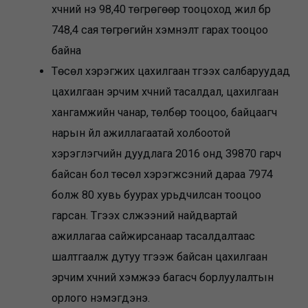
хүчний үнэ 98,40 төгрөгөөр тооцоход жил бүр
748,4 сая төгрөгийн хэмнэлт гарах тооцоо
байна
Төсөл хэрэгжих цахилгаан түгээх салбаруудад
цахилгаан эрчим хүчний тасалдал, цахилгаан
хангамжийн чанар, төлбөр тооцоо, байцаагч
нарын үйл ажиллагаатай холбоотой
хэрэглэгчийн дуудлага 2016 онд 39870 гарч
байсан бол төсөл хэрэгжсэний дараа 7974
болж 80 хувь буурах урьдчилсан тооцоо
гарсан. Түгээх сүлжээний найдвартай
ажиллагаа сайжирсанаар тасалдалтаас
шалтгаалж дутуу түгээж байсан цахилгаан
эрчим хүчний хэмжээ багасч борлуулалтын
орлого нэмэгдэнэ.