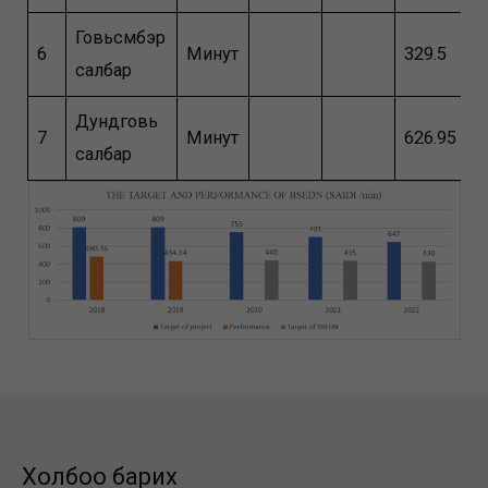
Говьсүмбэр
6
Минут
329.5
3
салбар
Дундговь
7
Минут
626.95
2
салбар
Холбоо барих