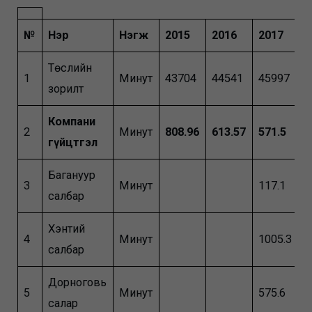
№
Нэр
Нэгж
2015
2016
2017
2
Төслийн
1
Минут
43704
44541
45997
8
зорилт
Компани
2
Минут
808.96
613.57
571.5
4
гүйцтгэл
Багануур
3
Минут
117.1
3
салбар
Хэнтий
4
Минут
1005.3
9
салбар
Дорноговь
5
Минут
575.6
6
салар