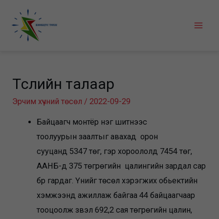
Skip
to
Mai
content
Men
Төслийн талаар
Эрчим хүчний төсөл
/
2022-09-29
Байцаагч монтёр нэг шитнээс
тоолуурын заалтыг авахад орон
сууцанд 5347 төг, гэр хороололд 7454 төг,
ААНБ-д 375 төгрөгийн цалингийн зардал сар
бүр гардаг. Үүнийг төсөл хэрэгжих обьектийн
хэмжээнд ажиллаж байгаа 44 байцаагчаар
тооцоолж үзвэл 692,2 сая төгрөгийн цалин,