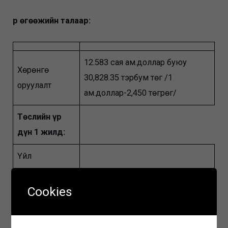
Үр өгөөжийн талаар:
12.583 сая ам.доллар буюу
Хөрөнгө
30,828.35 тэрбум төг /1
оруулалт
ам.доллар-2,450 төгрөг/
Төслийн үр
дүн 1 жилд:
Үйл
ажиллагааны
228,4 сая төг
зардлын
Cookies
бууралт
Элэгдэл