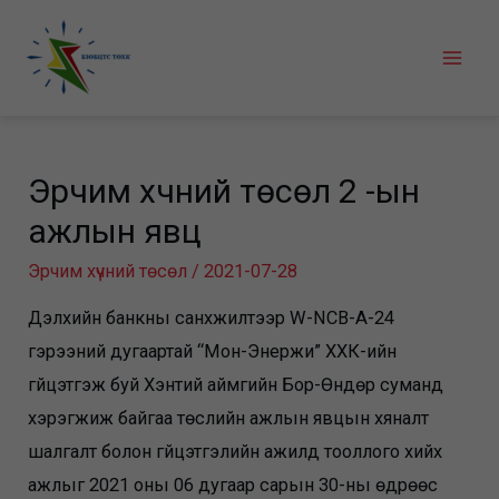
Skip
to
Mai
content
Men
Эрчим хүчний төсөл 2 -ын
ажлын явц
Эрчим хүчний төсөл
/
2021-07-28
Дэлхийн банкны санхүүжилтээр W-NCB-A-24
гэрээний дугаартай “Мон-Энержи” ХХК-ийн
гүйцэтгэж буй Хэнтий аймгийн Бор-Өндөр суманд
хэрэгжиж байгаа төслийн ажлын явцын хяналт
шалгалт болон гүйцэтгэлийн ажилд тооллого хийх
ажлыг 2021 оны 06 дугаар сарын 30-ны өдрөөс