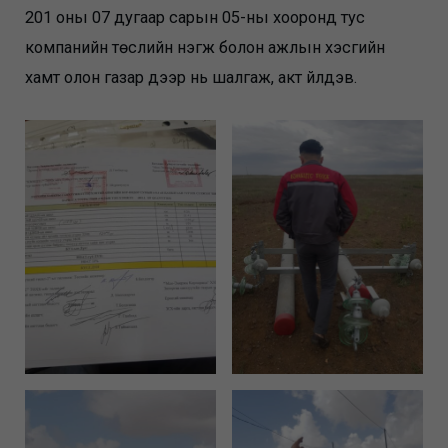
201 оны 07 дугаар сарын 05-ны хооронд тус
компанийн төслийн нэгж болон ажлын хэсгийн
хамт олон газар дээр нь шалгаж, акт үйлдэв.